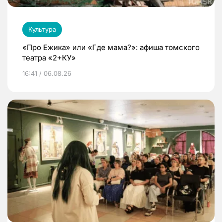
Культура
«Про Ежика» или «Где мама?»: афиша томского
театра «2+КУ»
16:41 / 06.08.26