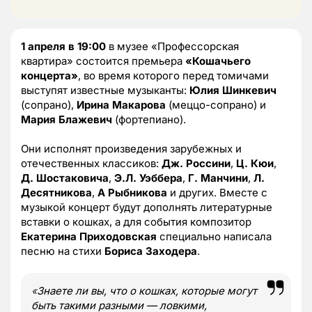
1 апреля в 19:00
в музее «Профессорская
квартира» состоится премьера
«Кошачьего
концерта»
, во время которого перед томичами
выступят известные музыканты:
Юлия Шинкевич
(сопрано),
Ирина Макарова
(меццо-сопрано) и
Мария Блажевич
(фортепиано).
Они исполнят произведения зарубежных и
отечественных классиков:
Дж. Россини
,
Ц. Кюи
,
Д. Шостаковича
,
Э.Л. Уэббера
,
Г. Манчини
,
Л.
Десятникова
,
А Рыбникова
и других. Вместе с
музыкой концерт будут дополнять литературные
вставки о кошках, а для события композитор
Екатерина Приходовская
специально написала
песню на стихи
Бориса Заходера
.
«
Знаете ли вы, что о кошках, которые могут
быть такими разными — ловкими,