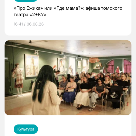
«Про Ежика» или «Где мама?»: афиша томского
театра «2+КУ»
16:41 / 06.08.26
Культура