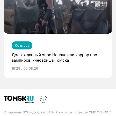
Культура
Долгожданный эпос Нолана или хоррор про
вампиров: киноафиша Томска
16:29 / 05.08.26
Учредитель ООО «Дайджест ТВ». Св-во о регистрации СМИ ЭЛ №ФС