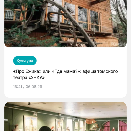
Культура
«Про Ежика» или «Где мама?»: афиша томского
театра «2+КУ»
16:41 / 06.08.26