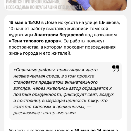
16 мая в 15:00
в Доме искусств на улице Шишкова,
10 начнет работу выставка живописи томской
художницы
Анастасии Бедаревой
под названием
«Тени типового двора»
. Ее работы покажут
пространства, в котором проходит повседневная
жизнь города и его жителей.
«
Спальные районы, привычная и часто
незамечаемая среда, в этом проекте
становятся предметом внимательного
взгляда. Через живопись автор обращается к
поэтике обыденности, фиксирует свет, воздух
и состояния, возвращая ценность тому, что
кажется типовым и временным
», —
рассказывает автор выставки.
Увидеть экспозицию можно
с 16 мая по 14 июня
в