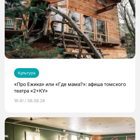
Культура
«Про Ежика» или «Где мама?»: афиша томского
театра «2+КУ»
16:41 / 06.08.26