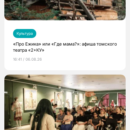
Культура
«Про Ежика» или «Где мама?»: афиша томского
театра «2+КУ»
16:41 / 06.08.26