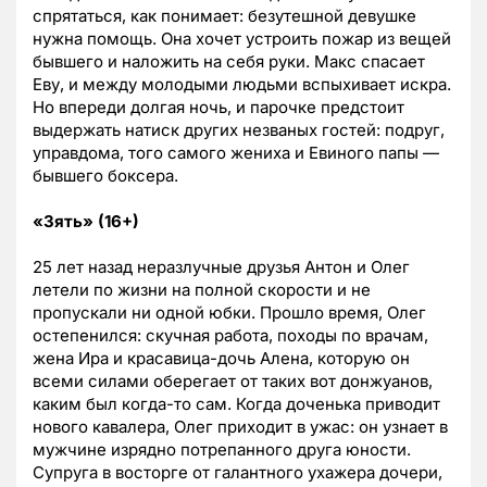
спрятаться, как понимает: безутешной девушке
нужна помощь. Она хочет устроить пожар из вещей
бывшего и наложить на себя руки. Макс спасает
Еву, и между молодыми людьми вспыхивает искра.
Но впереди долгая ночь, и парочке предстоит
выдержать натиск других незваных гостей: подруг,
управдома, того самого жениха и Евиного папы —
бывшего боксера.
«Зять» (16+)
25 лет назад неразлучные друзья Антон и Олег
летели по жизни на полной скорости и не
пропускали ни одной юбки. Прошло время, Олег
остепенился: скучная работа, походы по врачам,
жена Ира и красавица-дочь Алена, которую он
всеми силами оберегает от таких вот донжуанов,
каким был когда-то сам. Когда доченька приводит
нового кавалера, Олег приходит в ужас: он узнает в
мужчине изрядно потрепанного друга юности.
Супруга в восторге от галантного ухажера дочери,