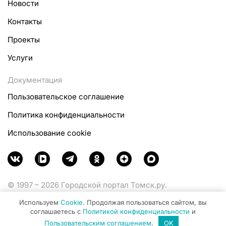
Новости
Контакты
Проекты
Услуги
Документация
Пользовательское соглашение
Политика конфиденциальности
Использование cookie
© 1997 – 2026 Городской портал Томск.ру.
Функционирует при финансовой поддержке
Используем
Cookie
. Продолжая пользоваться сайтом, вы
Министерства цифрового развития, связи и массовых
соглашаетесь с
Политикой конфиденциальности
и
коммуникаций Российской Федерации.
Пользовательским соглашением
.
OK