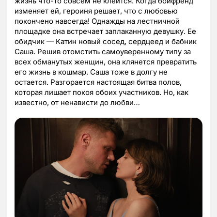
жизнь что-то совсем не клеится. Когда бойфренд
изменяет ей, героиня решает, что с любовью
покончено навсегда! Однажды на лестничной
площадке она встречает заплаканную девушку. Ее
обидчик — Катин новый сосед, сердцеед и бабник
Саша. Решив отомстить самоуверенному типу за
всех обманутых женщин, она клянется превратить
его жизнь в кошмар. Саша тоже в долгу не
остается. Разгорается настоящая битва полов,
которая лишает покоя обоих участников. Но, как
известно, от ненависти до любви…