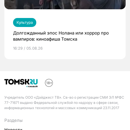
Культура
Долгожданный эпос Нолана или хоррор про
вампиров: киноафиша Томска
16:29 / 05.08.26
Учредитель ООО «Дайджест ТВ». Св-во о регистрации СМИ ЭЛ №ФС
77-71671 выдано Федеральной службой по надзору в сфере связи,
информационных технологий и массовых коммуникаций 23.11.2017
Разделы
Новости