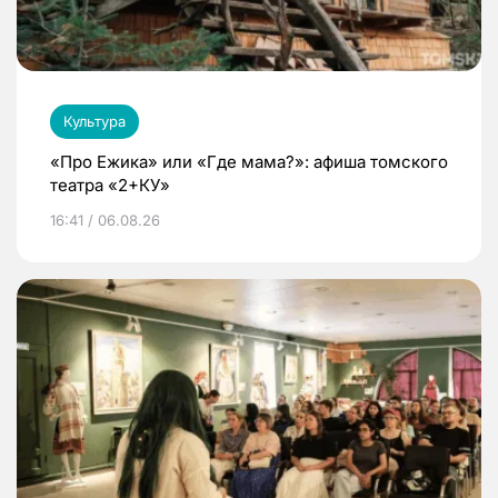
Культура
«Про Ежика» или «Где мама?»: афиша томского
театра «2+КУ»
16:41 / 06.08.26