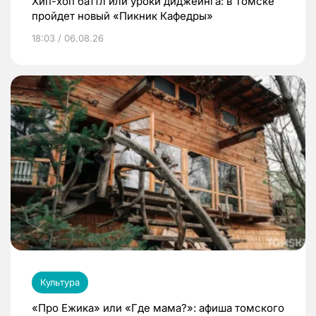
Хип-хоп баттл или уроки диджеинга: в Томске
пройдет новый «Пикник Кафедры»
18:03 / 06.08.26
Культура
«Про Ежика» или «Где мама?»: афиша томского