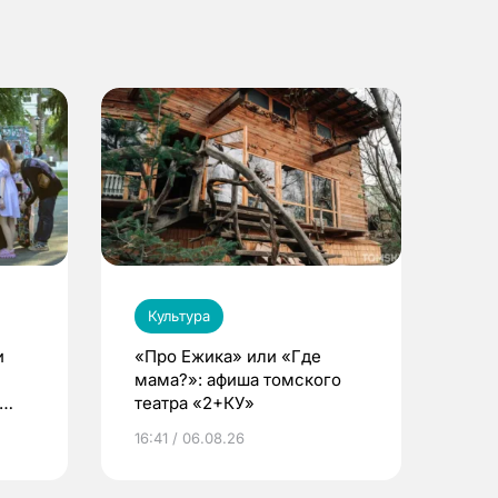
Культура
и
«Про Ежика» или «Где
мама?»: афиша томского
театра «2+КУ»
16:41 / 06.08.26