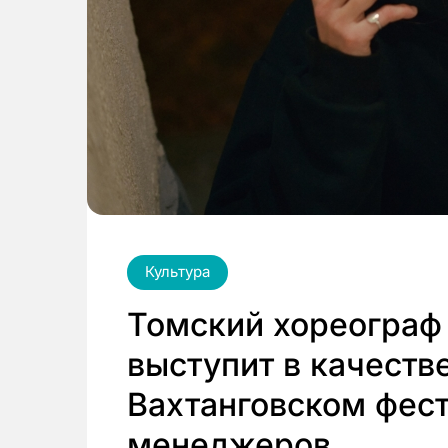
Культура
Томский хореограф
выступит в качеств
Вахтанговском фес
менеджеров