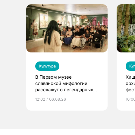
Культура
Ку
В Первом музее
Хищ
славянской мифологии
орх
расскажут о легендарных
фес
птицах и загробном мире
12:02 / 06.08.26
10:0