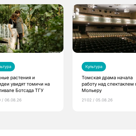
льтура
Культура
ные растения и
Томская драма начала
идеи увидят томичи на
работу над спектаклем 
тивале Ботсада ТГУ
Мольеру
0 / 06.08.26
21:02 / 05.08.26