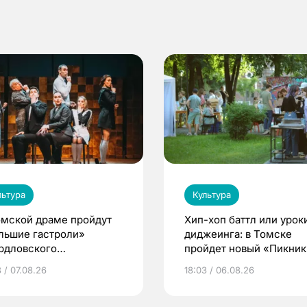
льтура
Культура
омской драме пройдут
Хип-хоп баттл или урок
льшие гастроли»
диджеинга: в Томске
рдловского
пройдет новый «Пикник
демического театра
Кафедры»
 / 07.08.26
18:03 / 06.08.26
мы