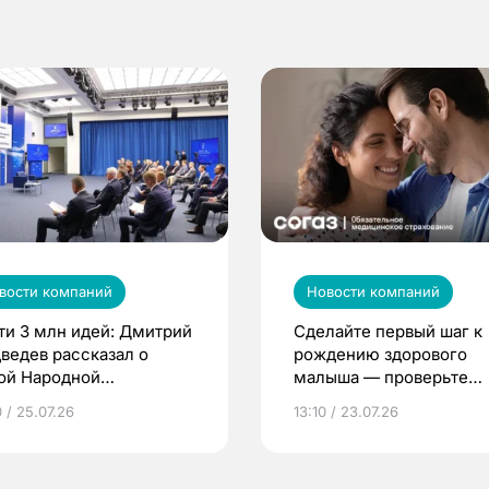
вости компаний
Новости компаний
ти 3 млн идей: Дмитрий
Сделайте первый шаг к
ведев рассказал о
рождению здорового
ой Народной
малыша — проверьте
грамме ЕР
репродуктивное здоров
 / 25.07.26
13:10 / 23.07.26
по ОМС!