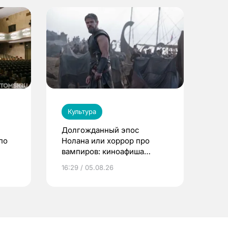
Культура
Долгожданный эпос
по
Нолана или хоррор про
вампиров: киноафиша
Томска
16:29 / 05.08.26