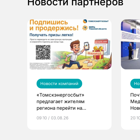
Новости партнеров
Новости компаний
Но
«Томскэнергосбыт»
Поч
предлагает жителям
Мед
региона перейти на
Нов
электронные квитанции и
про
09:10 / 03.08.26
20:10
выиграть призы