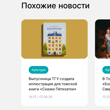
Похожие новости
Культура
Ку
Выпускница ТГУ создала
В Т
иллюстрации для томской
«Бо
книги «Сказки Пятихатки»
Све
ака
14:01 / 07.08.26
12:03
дра