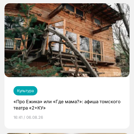
Культура
«Про Ежика» или «Где мама?»: афиша томского
театра «2+КУ»
16:41 / 06.08.26