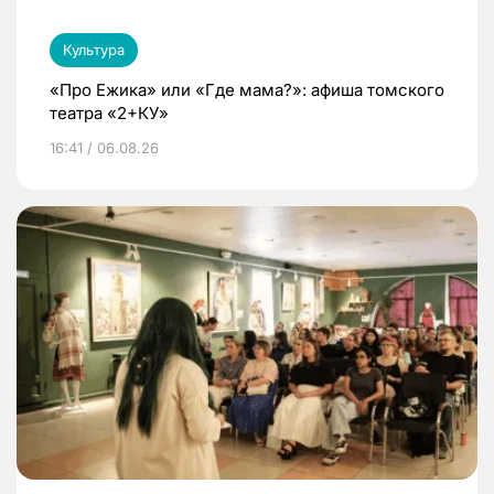
Культура
«Про Ежика» или «Где мама?»: афиша томского
театра «2+КУ»
16:41 / 06.08.26