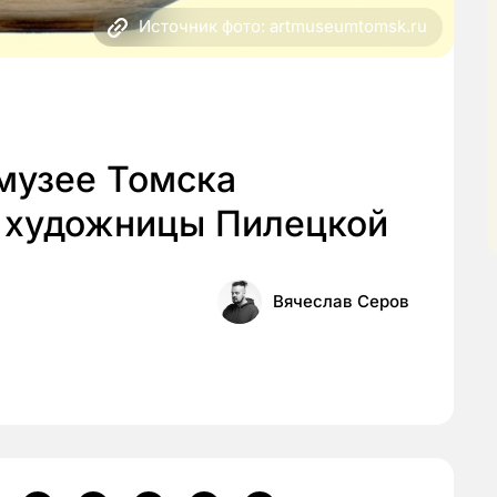
Источник фото: artmuseumtomsk.ru
музее Томска
а художницы Пилецкой
Вячеслав Серов