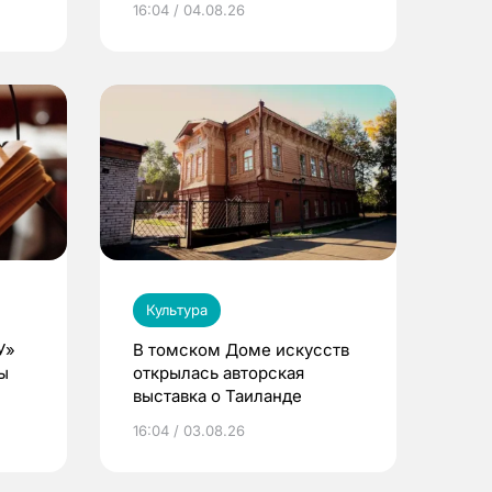
16:04 / 04.08.26
Культура
У»
В томском Доме искусств
ы
открылась авторская
выставка о Таиланде
16:04 / 03.08.26