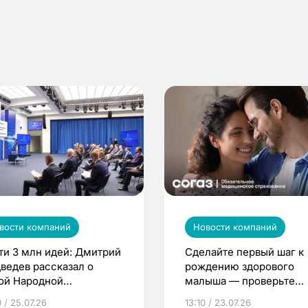
вости компаний
Новости компаний
ти 3 млн идей: Дмитрий
Сделайте первый шаг к
ведев рассказал о
рождению здорового
ой Народной
малыша — проверьте
грамме ЕР
репродуктивное здоров
 / 25.07.26
13:10 / 23.07.26