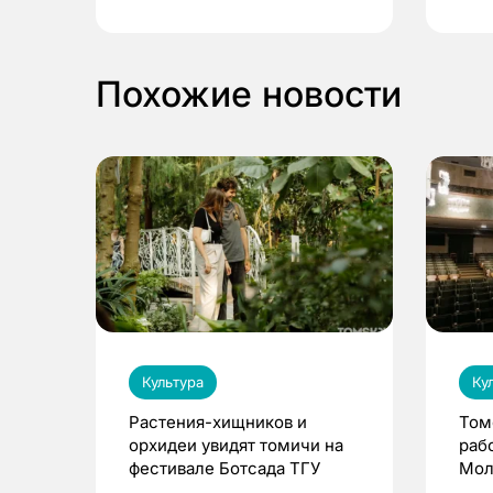
выиграть призы
Похожие новости
Культура
Ку
Растения-хищников и
Том
орхидеи увидят томичи на
раб
фестивале Ботсада ТГУ
Мол