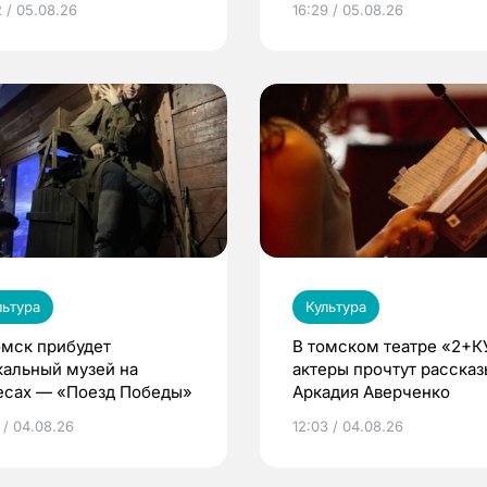
2 / 05.08.26
16:29 / 05.08.26
льтура
Культура
омск прибудет
В томском театре «2+К
кальный музей на
актеры прочтут рассказ
есах — «Поезд Победы»
Аркадия Аверченко
 / 04.08.26
12:03 / 04.08.26