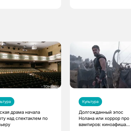
по ОМС!
льтура
Культура
ская драма начала
Долгожданный эпос
оту над спектаклем по
Нолана или хоррор про
ьеру
вампиров: киноафиша
Томска