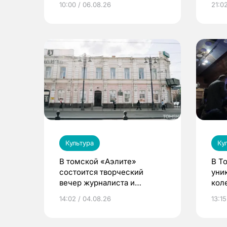
10:00 / 06.08.26
21:0
Культура
Ку
В томской «Аэлите»
В Т
состоится творческий
уни
вечер журналиста и
кол
писателя Сергея
14:02 / 04.08.26
13:15
Никифорова