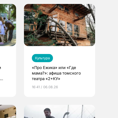
Культура
и
«Про Ежика» или «Где
мама?»: афиша томского
театра «2+КУ»
16:41 / 06.08.26