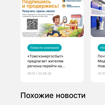
Новости компаний
Но
«Томскэнергосбыт»
Поч
предлагает жителям
Мед
региона перейти на
Нов
электронные квитанции и
про
09:10 / 03.08.26
20:10
выиграть призы
Похожие новости