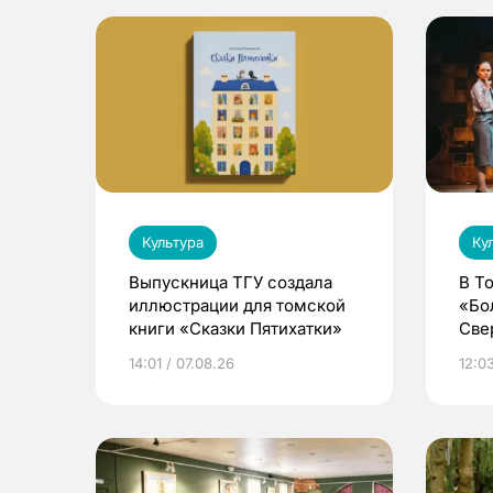
Культура
Ку
Выпускница ТГУ создала
В Т
иллюстрации для томской
«Бо
книги «Сказки Пятихатки»
Све
ака
14:01 / 07.08.26
12:03
дра