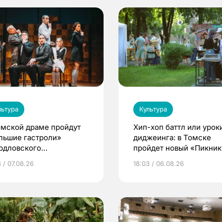
льтура
Культура
омской драме пройдут
Хип-хоп баттл или урок
льшие гастроли»
диджеинга: в Томске
рдловского
пройдет новый «Пикник
демического театра
Кафедры»
 / 07.08.26
18:03 / 06.08.26
мы