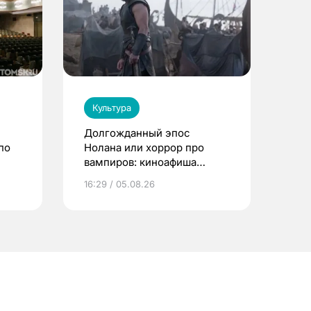
Культура
Долгожданный эпос
по
Нолана или хоррор про
вампиров: киноафиша
Томска
16:29 / 05.08.26