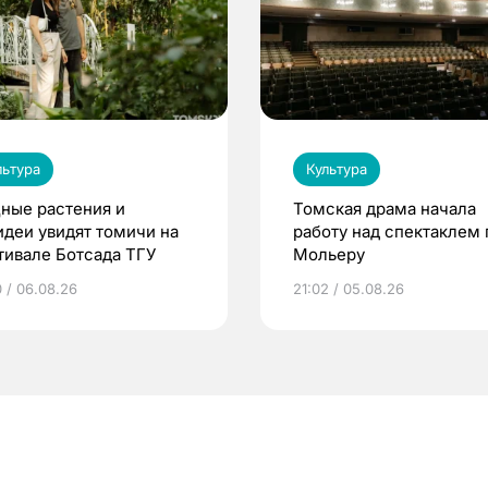
льтура
Культура
ные растения и
Томская драма начала
идеи увидят томичи на
работу над спектаклем 
тивале Ботсада ТГУ
Мольеру
0 / 06.08.26
21:02 / 05.08.26