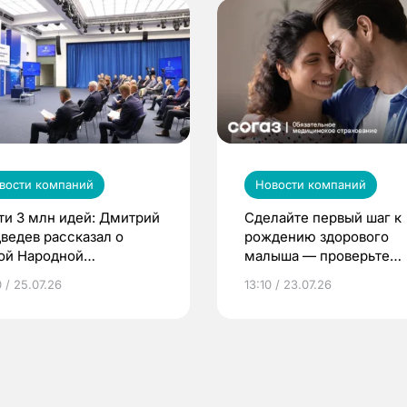
вости компаний
Новости компаний
ти 3 млн идей: Дмитрий
Сделайте первый шаг к
ведев рассказал о
рождению здорового
ой Народной
малыша — проверьте
грамме ЕР
репродуктивное здоров
 / 25.07.26
13:10 / 23.07.26
по ОМС!