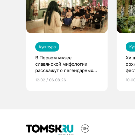
Культура
Ку
В Первом музее
Хищ
славянской мифологии
орх
расскажут о легендарных
фес
птицах и загробном мире
12:02 / 06.08.26
10:0