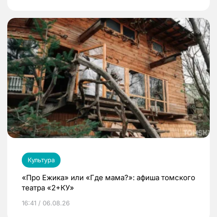
Культура
«Про Ежика» или «Где мама?»: афиша томского
театра «2+КУ»
16:41 / 06.08.26