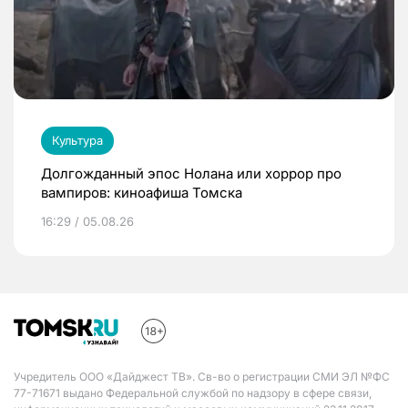
Культура
Долгожданный эпос Нолана или хоррор про
вампиров: киноафиша Томска
16:29 / 05.08.26
Учредитель ООО «Дайджест ТВ». Св-во о регистрации СМИ ЭЛ №ФС
77-71671 выдано Федеральной службой по надзору в сфере связи,