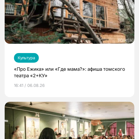
Культура
«Про Ежика» или «Где мама?»: афиша томского
театра «2+КУ»
16:41 / 06.08.26