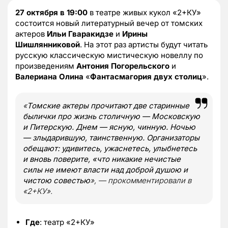
27 октября в 19:00
в театре живых кукол «2+КУ»
состоится новый литературный вечер от томских
актеров
Ильи Гваракидзе
и
Ирины
Шишлянниковой
. На этот раз артисты будут читать
русскую классическую мистическую новеллу по
произведениям
Антония Погорельского
и
Валериана Олина
«
Фантасмагория двух столиц
».
«
Томские актеры прочитают две старинные
былички про жизнь столичную — Московскую
и Питерскую. Днем — ясную, чинную. Ночью
— злыдарившую, таинственную. Организаторы
обещают: удивитесь, ужаснетесь, улыбнетесь
и вновь поверите, «что никакие нечистые
силы не имеют власти над доброй душою и
чистою совестью
», — прокомментировали в
«2+КУ».
Где
: театр «2+КУ»