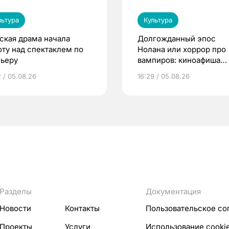
льтура
Культура
ская драма начала
Долгожданный эпос
оту над спектаклем по
Нолана или хоррор про
ьеру
вампиров: киноафиша
Томска
2 / 05.08.26
16:29 / 05.08.26
Разделы
Документация
Новости
Контакты
Пользовательское со
Проекты
Услуги
Использование cooki