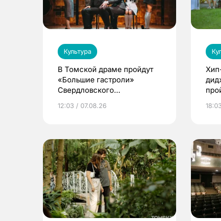
Культура
Ку
В Томской драме пройдут
Хип
«Большие гастроли»
дид
Свердловского
про
академического театра
Каф
12:03 / 07.08.26
18:0
драмы