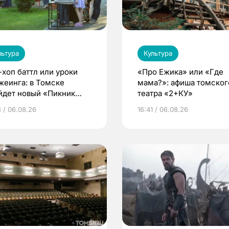
льтура
Культура
-хоп баттл или уроки
«Про Ежика» или «Где
жеинга: в Томске
мама?»: афиша томског
йдет новый «Пикник
театра «2+КУ»
едры»
3 / 06.08.26
16:41 / 06.08.26