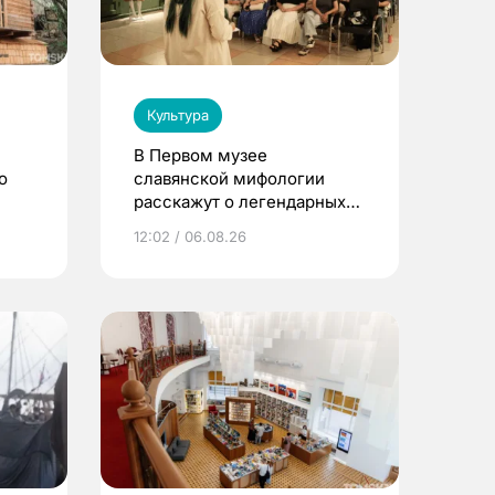
Культура
В Первом музее
о
славянской мифологии
расскажут о легендарных
птицах и загробном мире
12:02 / 06.08.26