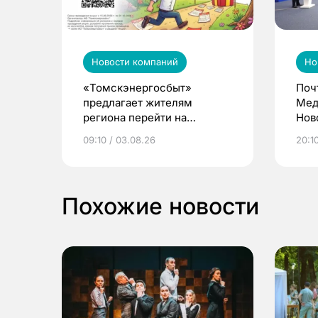
Новости компаний
Но
«Томскэнергосбыт»
Поч
предлагает жителям
Мед
региона перейти на
Нов
электронные квитанции и
про
09:10 / 03.08.26
20:10
выиграть призы
Похожие новости