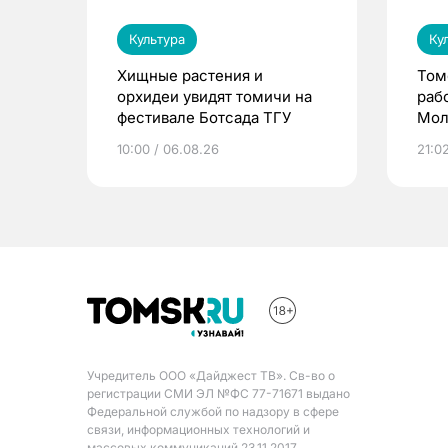
Культура
Ку
Хищные растения и
Том
орхидеи увидят томичи на
раб
фестивале Ботсада ТГУ
Мол
10:00 / 06.08.26
21:0
Учредитель ООО «Дайджест ТВ». Св-во о
регистрации СМИ ЭЛ №ФС 77-71671 выдано
Федеральной службой по надзору в сфере
связи, информационных технологий и
массовых коммуникаций 23.11.2017