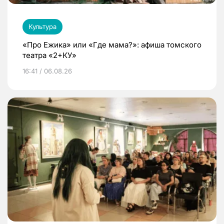
Культура
«Про Ежика» или «Где мама?»: афиша томского
театра «2+КУ»
16:41 / 06.08.26