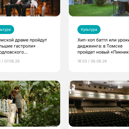
льтура
Культура
омской драме пройдут
Хип-хоп баттл или урок
льшие гастроли»
диджеинга: в Томске
рдловского
пройдет новый «Пикник
демического театра
Кафедры»
 / 07.08.26
18:03 / 06.08.26
мы