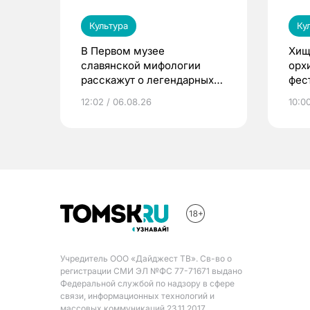
Культура
Ку
В Первом музее
Хищ
славянской мифологии
орх
расскажут о легендарных
фес
птицах и загробном мире
12:02 / 06.08.26
10:0
Учредитель ООО «Дайджест ТВ». Св-во о
регистрации СМИ ЭЛ №ФС 77-71671 выдано
Федеральной службой по надзору в сфере
связи, информационных технологий и
массовых коммуникаций 23.11.2017