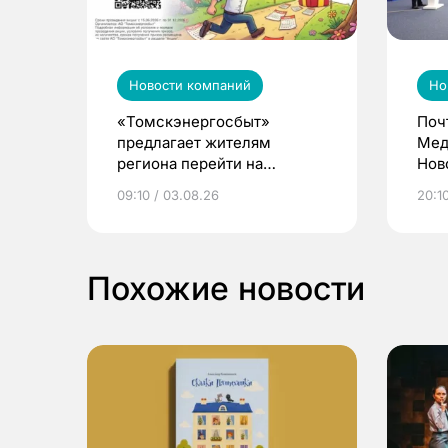
Новости компаний
Но
«Томскэнергосбыт»
Поч
предлагает жителям
Мед
региона перейти на
Нов
электронные квитанции и
про
09:10 / 03.08.26
20:10
выиграть призы
Похожие новости