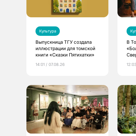
Культура
Ку
Выпускница ТГУ создала
В Т
иллюстрации для томской
«Бо
книги «Сказки Пятихатки»
Све
ака
14:01 / 07.08.26
12:03
дра