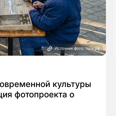
Источник фото: тцск.рф
современной культуры
ция фотопроекта о