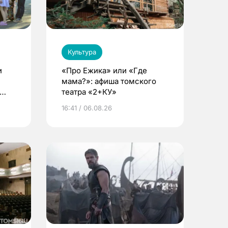
Культура
и
«Про Ежика» или «Где
мама?»: афиша томского
театра «2+КУ»
16:41 / 06.08.26