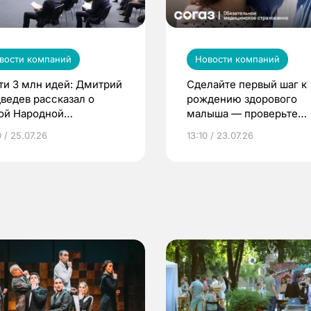
вости компаний
Новости компаний
ти 3 млн идей: Дмитрий
Сделайте первый шаг к
ведев рассказал о
рождению здорового
ой Народной
малыша — проверьте
грамме ЕР
репродуктивное здоров
 / 25.07.26
13:10 / 23.07.26
по ОМС!