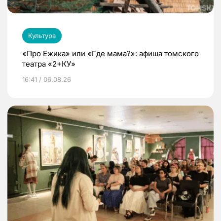
Культура
«Про Ежика» или «Где мама?»: афиша томского
театра «2+КУ»
16:41 / 06.08.26