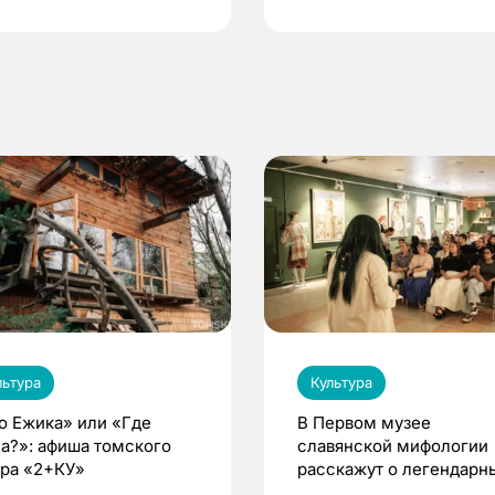
по ОМС!
льтура
Культура
о Ежика» или «Где
В Первом музее
а?»: афиша томского
славянской мифологии
тра «2+КУ»
расскажут о легендарн
птицах и загробном ми