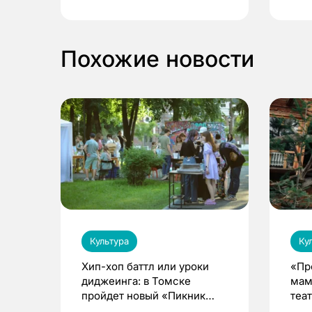
выиграть призы
Похожие новости
Культура
Ку
Хип-хоп баттл или уроки
«Пр
диджеинга: в Томске
мам
пройдет новый «Пикник
теа
Кафедры»