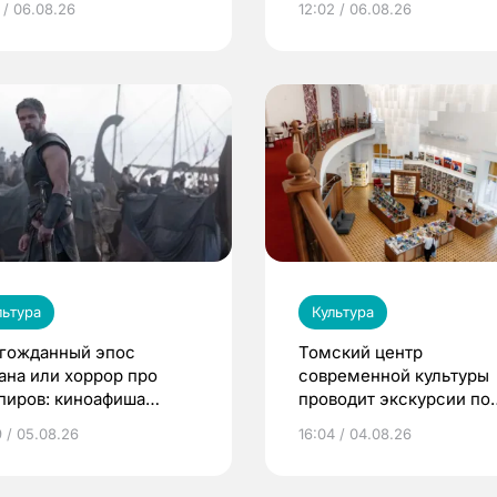
 / 06.08.26
12:02 / 06.08.26
льтура
Культура
гожданный эпос
Томский центр
ана или хоррор про
современной культуры
пиров: киноафиша
проводит экскурсии по
ска
Пассажу Второва
9 / 05.08.26
16:04 / 04.08.26