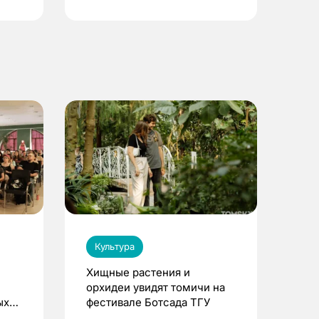
Культура
Хищные растения и
орхидеи увидят томичи на
ых
фестивале Ботсада ТГУ
ре