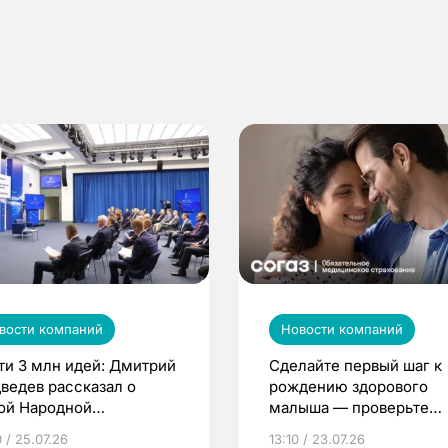
вости компаний
Новости компаний
ти 3 млн идей: Дмитрий
Сделайте первый шаг к
ведев рассказал о
рождению здорового
ой Народной
малыша — проверьте
грамме ЕР
репродуктивное здоров
 / 25.07.26
13:10 / 23.07.26