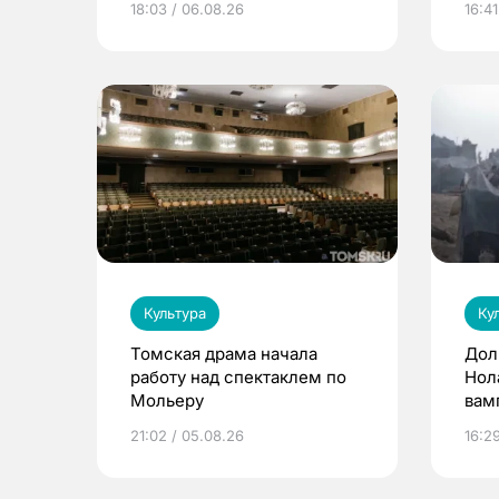
18:03 / 06.08.26
16:41
Культура
Ку
Томская драма начала
Дол
работу над спектаклем по
Нол
Мольеру
вам
Том
21:02 / 05.08.26
16:2