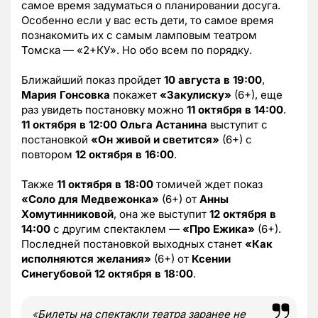
самое время задуматься о планировании досуга.
Особенно если у вас есть дети, то самое время
познакомить их с самым ламповым театром
Томска — «2+КУ». Но обо всем по порядку.
Ближайший показ пройдет
10 августа в 19:00
,
Мария Гонсовка
покажет
«Закулиску»
(6+), еще
раз увидеть постановку можно
11 октября в 14:00
.
11 октября в 12:00
Ольга Астанина
выступит с
постановкой
«Он живой и светится»
(6+) с
повтором
12 октября в 16:00
.
Также
11 октября в 18:00
томичей ждет показ
«Соло для Медвежонка»
(6+) от
Анны
Хомутинниковой
, она же выступит
12 октября в
14:00
с другим спектаклем —
«Про Ежика»
(6+).
Последней постановкой выходных станет
«Как
исполняются желания»
(6+) от
Ксении
Синегубовой
12 октября в 18:00
.
«
Билеты на спектакли театра заранее не