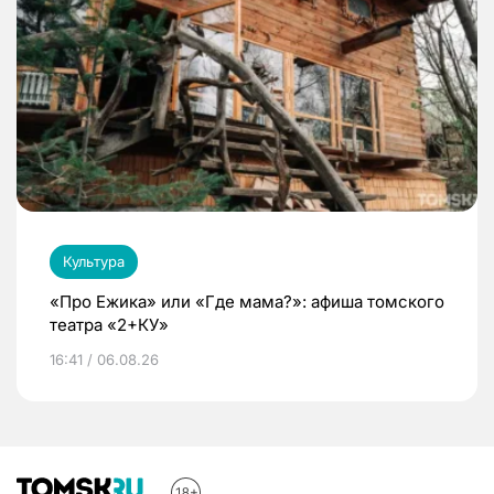
Культура
«Про Ежика» или «Где мама?»: афиша томского
театра «2+КУ»
16:41 / 06.08.26