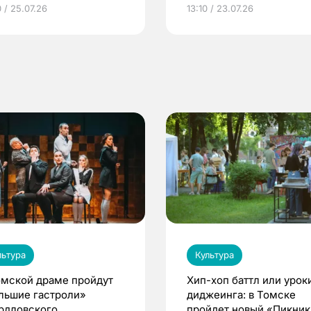
грамме ЕР
репродуктивное здоров
 / 25.07.26
13:10 / 23.07.26
по ОМС!
льтура
Культура
омской драме пройдут
Хип-хоп баттл или урок
льшие гастроли»
диджеинга: в Томске
рдловского
пройдет новый «Пикник