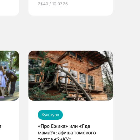
ье
21:40 / 10.07.26
Культура
и
«Про Ежика» или «Где
мама?»: афиша томского
театра «2+КУ»