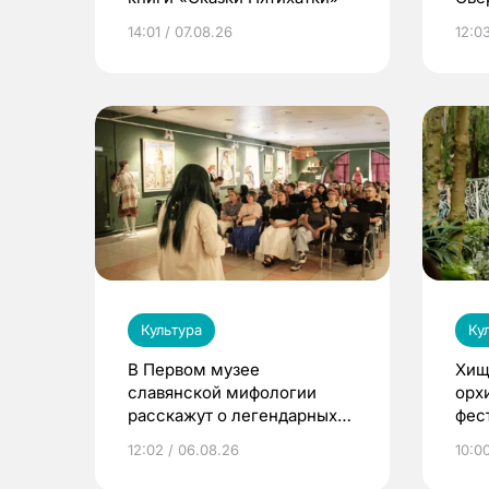
ака
14:01 / 07.08.26
12:03
дра
Культура
Ку
В Первом музее
Хищ
славянской мифологии
орх
расскажут о легендарных
фес
птицах и загробном мире
12:02 / 06.08.26
10:0