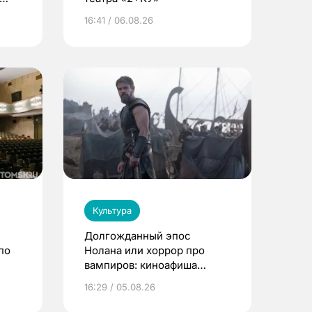
16:41 / 06.08.26
Культура
Долгожданный эпос
по
Нолана или хоррор про
вампиров: киноафиша
Томска
16:29 / 05.08.26