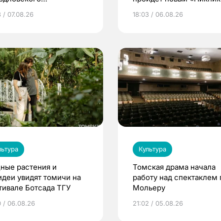
демического театра
Кафедры»
 / 07.08.26
18:03 / 06.08.26
мы
льтура
Культура
ные растения и
Томская драма начала
идеи увидят томичи на
работу над спектаклем 
тивале Ботсада ТГУ
Мольеру
0 / 06.08.26
21:02 / 05.08.26