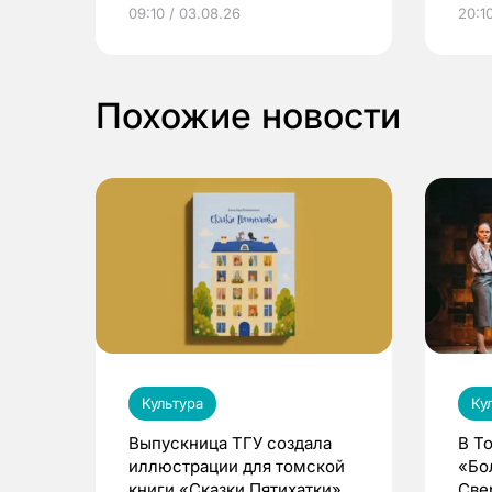
электронные квитанции и
про
09:10 / 03.08.26
20:10
выиграть призы
Похожие новости
Культура
Ку
Выпускница ТГУ создала
В Т
иллюстрации для томской
«Бо
книги «Сказки Пятихатки»
Све