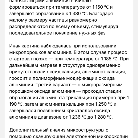
наночастицами алюминия начинают
формироваться при температуре от 1 150 ℃ и
завершают образование к 1 330 ℃. Благодаря
малому размеру частицы равномерно
распределяются по всему объему, стимулируя
последовательное появление нужных фаз.
Иная картина наблюдалась при использовании
микропорошков алюминия. В этом случае процесс
стартовал позже — при температуре от 1 185 ℃. При
дальнейшем нагреве в структуре одновременно
присутствовали оксид кальция, алюминат кальция,
гроссит и полиморфные модификации оксида
алюминия. Третий вариант — с микроразмерным
порошком оксида алюминия — проходил стадии
образования алюмината трикальция примерно при 1
190 ℃, затем алюмината кальция при 1 250 ℃ и
завершался появлением кристаллов оксида
алюминия в диапазоне от 1 236 ℃ до 1 280 ℃.
Дополнительный анализ микроструктуры с
помощью сканирующей электронной микроскопии