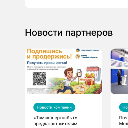
Новости партнеров
Новости компаний
Но
«Томскэнергосбыт»
Поч
предлагает жителям
Мед