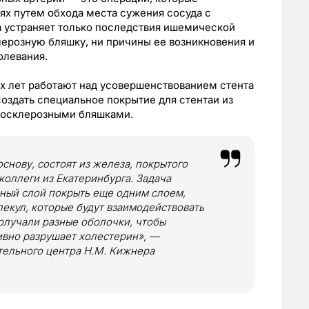
иях путем обхода места сужения сосуда с
а устраняет только последствия ишемической
лерозную бляшку, ни причины ее возникновения и
олевания.
х лет работают над усовершенствованием стента
создать специальное покрытие для стентаи из
еросклерозными бляшками.
снову, состоят из железа, покрытого
коллеги из Екатеринбурга. Задача
дный слой покрыть еще одним слоем,
екул, которые будут взаимодействовать
олучали разные оболочки, чтобы
ивно разрушает холестерин», —
тельного центра Н.М. Кижнера