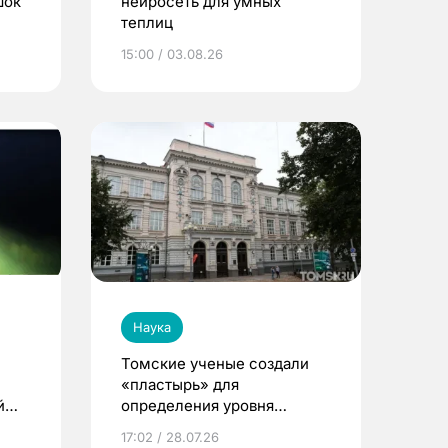
шок
нейросеть для умных
теплиц
15:00 / 03.08.26
Наука
Томские ученые создали
«пластырь» для
й
определения уровня
глюкозы через пот
17:02 / 28.07.26