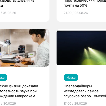
изводству дизеля из
пиротехнический поро
са
почти на 50%
 / 05.08.26
21:00 / 03.08.26
ука
Наука
ские физики доказали
Спелеодайверы
полезность звука при
исследовали самое
аждении микросхем
глубокое озеро Томско
области
 / 30.07.26
17:00 / 29.07.26