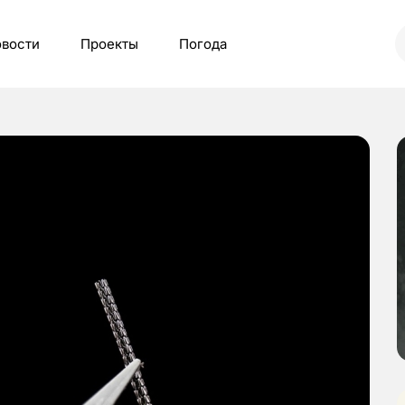
вости
Проекты
Погода