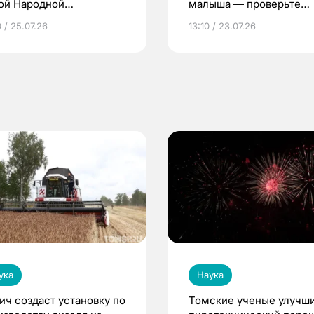
ой Народной
малыша — проверьте
грамме ЕР
репродуктивное здоров
 / 25.07.26
13:10 / 23.07.26
по ОМС!
ука
Наука
ич создаст установку по
Томские ученые улучш