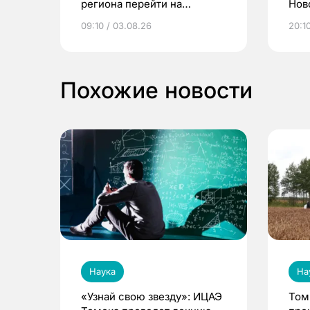
региона перейти на
Нов
электронные квитанции и
про
09:10 / 03.08.26
20:10
выиграть призы
Похожие новости
Наука
На
«Узнай свою звезду»: ИЦАЭ
Том