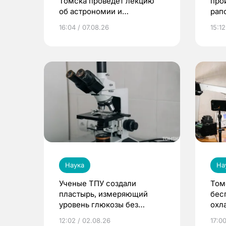
Томска проведет лекцию
про
об астрономии и
рап
астрологии
16:04 / 07.08.26
15:12
Наука
На
Ученые ТПУ создали
Том
пластырь, измеряющий
бес
уровень глюкозы без
охл
забора крови
12:02 / 02.08.26
17:00