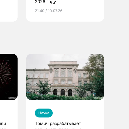
2026 году
ье
21:40 / 10.07.26
Наука
или
Томич разрабатывает