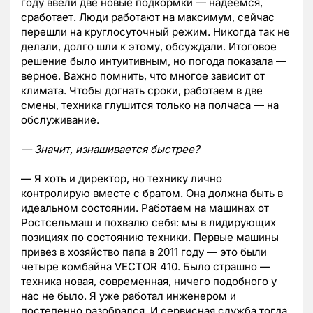
году ввели две новые подкормки — надеемся,
сработает. Люди работают на максимум, сейчас
перешли на круглосуточный режим. Никогда так не
делали, долго шли к этому, обсуждали. Итоговое
решение было интуитивным, но погода показала —
верное. Важно помнить, что многое зависит от
климата. Чтобы догнать сроки, работаем в две
смены, техника глушится только на полчаса — на
обслуживание.
— Значит, изнашивается быстрее?
— Я хоть и директор, но технику лично
контролирую вместе с братом. Она должна быть в
идеальном состоянии. Работаем на машинах от
Ростсельмаш и похвалю себя: мы в лидирующих
позициях по состоянию техники. Первые машины
привез в хозяйство папа в 2011 году — это были
четыре комбайна VECTOR 410. Было страшно —
техника новая, современная, ничего подобного у
нас не было. Я уже работал инженером и
постепенно разобрался. И сервисная служба тогда