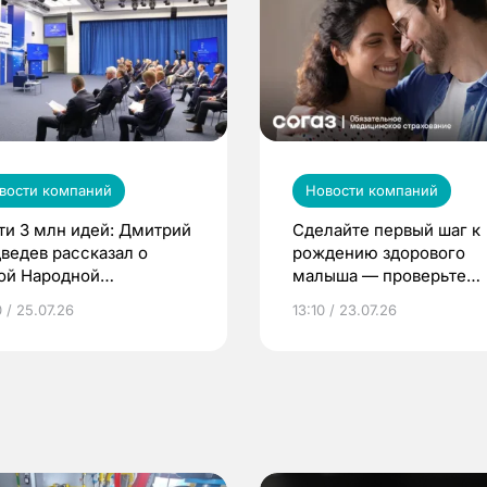
вости компаний
Новости компаний
ти 3 млн идей: Дмитрий
Сделайте первый шаг к
ведев рассказал о
рождению здорового
ой Народной
малыша — проверьте
грамме ЕР
репродуктивное здоров
 / 25.07.26
13:10 / 23.07.26
по ОМС!