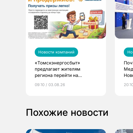
Новости компаний
Но
«Томскэнергосбыт»
Поч
предлагает жителям
Мед
региона перейти на
Нов
электронные квитанции и
про
09:10 / 03.08.26
20:10
выиграть призы
Похожие новости