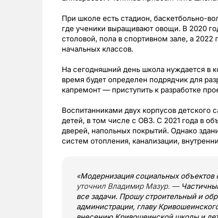
При школе есть стадион, баскетбольно-во
где ученики выращивают овощи. В 2020 го
столовой, пола в спортивном зале, а 2022
начальных классов.
На сегодняшний день школа нуждается в 
время будет определен подрядчик для ра
капремонт — приступить к разработке прое
Воспитанниками двух корпусов детского с
детей, в том числе с ОВЗ. С 2021 года в о
дверей, напольных покрытий. Однако зда
систем отопления, канализации, внутренн
«
Модернизация социальных объектов с
уточнил Владимир Мазур. —
Частичны
все задачи. Прошу строительный и об
администрации, главу Кривошеинского
внесению Кривошеинской школы и дет