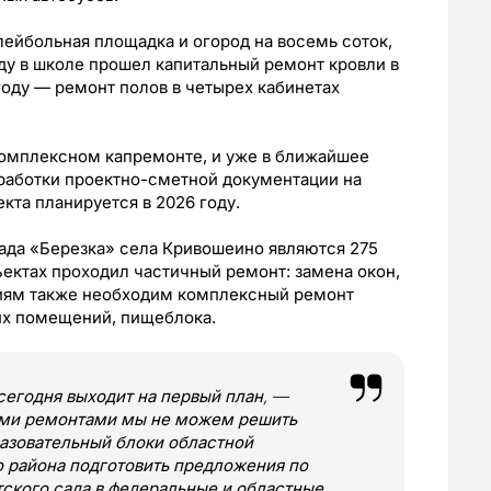
лейбольная площадка и огород на восемь соток,
ду в школе прошел капитальный ремонт кровли в
 году — ремонт полов в четырех кабинетах
комплексном капремонте, и уже в ближайшее
зработки проектно-сметной документации на
кта планируется в 2026 году.
ада «Березка» села Кривошеино являются 275
бъектах проходил частичный ремонт: замена окон,
ниям также необходим комплексный ремонт
их помещений, пищеблока.
егодня выходит на первый план
, —
ми ремонтами мы не можем решить
разовательный блоки областной
 района подготовить предложения по
ского сада в федеральные и областные