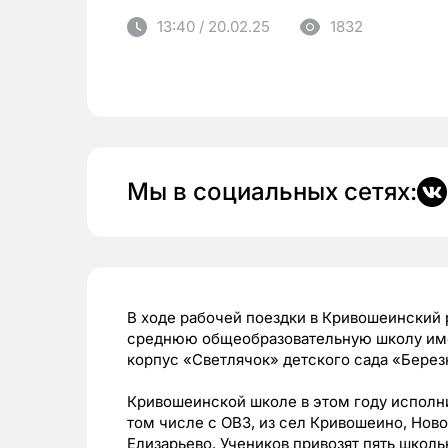
13:40 / 20.02.25
1832
Мы в социальных сетях:
В ходе рабочей поездки в Кривошеинский
среднюю общеобразовательную школу име
корпус «Светлячок» детского сада «Берез
Кривошеинской школе в этом году исполнил
том числе с ОВЗ, из сел Кривошеино, Нов
Елизарьево. Учеников привозят пять школь