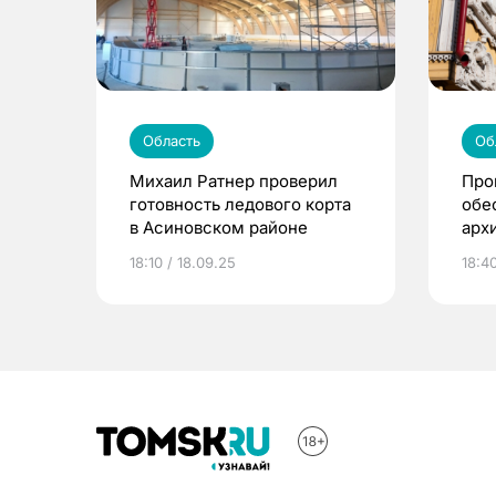
Область
Об
Михаил Ратнер проверил
Про
готовность ледового корта
обе
в Асиновском районе
арх
кре
18:10 / 18.09.25
18:4
Том