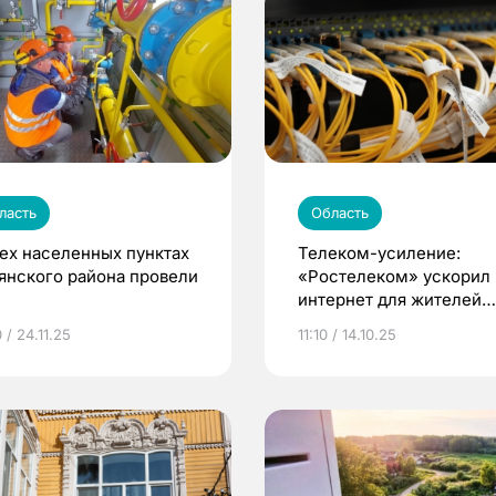
ласть
Область
рех населенных пунктах
Телеком-усиление:
янского района провели
«Ростелеком» ускорил
интернет для жителей
Тегульдета
 / 24.11.25
11:10 / 14.10.25