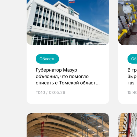
Область
Об
Губернатор Мазур
В т
объяснил, что помогло
Зыр
списать с Томской области
газ
2,5 млрд бюджетных
11:40 / 07.05.26
15:40
кредитов