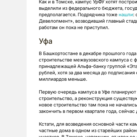
Как и в Томске, кампус УрФУ хотят постро
выделили из федерального бюджета, госуд
предполагается. Подрядчика тоже
нашли
:
Девелопмент», возводивший главный стади
работам он пока не приступил.
Уфа
В Башкортостане в декабре прошлого год
строительстве межвузовского кампуса с
принадлежащей Альфа-банку группой «Этал
рублей, хотя за два месяца до подписани
миллиардов меньше.
Первую очередь кампуса в Уфе планируют с
строительство, а реконструкция существу
новое строительство там пока не началис
закончить в первом квартале года, сейча
Кстати, для возведения основной части к
частные дома в одном из старейших районо
участков. В Томске, напомним, от идеи с