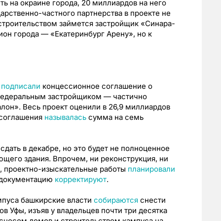
ить на окраине города, 20 миллиардов на него
арственно-частного партнерства в проекте не
 строительством займется застройщик «Синара-
он города — «Екатеринбург Арену», но к
а
подписали
концессионное соглашение о
 федеральным застройщиком — частично
он». Весь проект оценили в 26,9 миллиардов
я соглашения
называлась
сумма на семь
дать в декабре, но это будет не полноценное
ющего здания. Впрочем, ни реконструкция, ни
ь, проектно-изыскательные работы
планировали
с документацию
корректируют
.
ампуса башкирские власти
собираются
снести
в Уфы, изъяв у владельцев почти три десятка
о сносом домов и строительством кампуса на