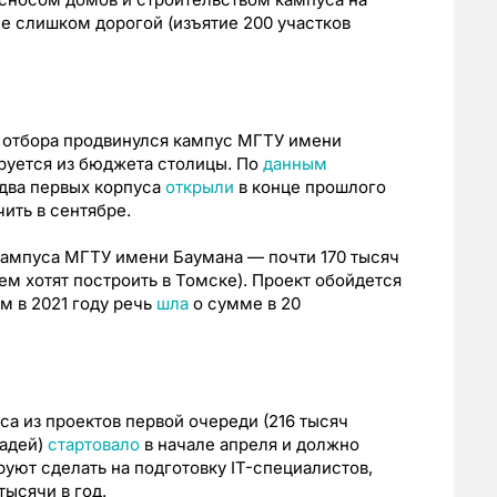
ее слишком дорогой (изъятие 200 участков
 отбора продвинулся кампус МГТУ имени
руется из бюджета столицы. По
данным
 два первых корпуса
открыли
в конце прошлого
ить в сентябре.
кампуса МГТУ имени Баумана — почти 170 тысяч
ем хотят построить в Томске). Проект обойдется
м в 2021 году речь
шла
о сумме в 20
а из проектов первой очереди (216 тысяч
щадей)
стартовало
в начале апреля и должно
руют сделать на подготовку IT-специалистов,
ысячи в год.