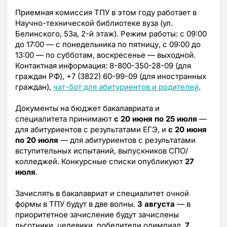
Приемная комиссия ТПУ в этом году работает в
Научно-технической библиотеке вуза (ул.
Белинского, 53а, 2-й этаж). Режим работы: с 09:00
до 17:00 — с понедельника по пятницу, с 09:00 до
13:00 — по субботам, воскресенье — выходной.
Контактная информация: 8-800-350-28-09 (для
граждан РФ), +7 (3822) 60-99-09 (для иностранных
граждан),
чат-бот для абитуриентов и родителей
.
Документы на бюджет бакалавриата и
специалитета принимают
с 20 июня по 25 июля
—
для абитуриентов с результатами ЕГЭ, и
с 20 июня
по 20 июля
— для абитуриентов с результатами
вступительных испытаний, выпускников СПО/
колледжей. Конкурсные списки опубликуют
27
июля
.
Зачислять в бакалавриат и специалитет очной
формы в ТПУ будут в две волны.
3 августа
— в
приоритетное зачисление будут зачислены
льготники, целевики, победители олимпиад.
7