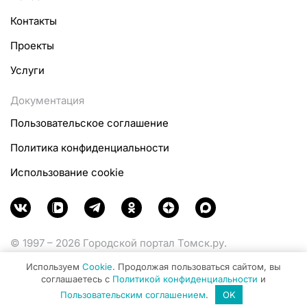
Контакты
Проекты
Услуги
Документация
Пользовательское соглашение
Политика конфиденциальности
Использование cookie
© 1997 – 2026 Городской портал Томск.ру.
Функционирует при финансовой поддержке
Используем
Cookie
. Продолжая пользоваться сайтом, вы
Министерства цифрового развития, связи и массовых
соглашаетесь с
Политикой конфиденциальности
и
коммуникаций Российской Федерации.
Пользовательским соглашением
.
OK