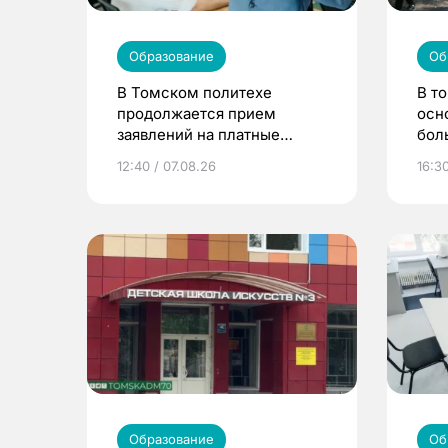
Образование
Об
В Томском политехе
В т
продолжается прием
осн
заявлений на платные
бол
места
12:40 / 07.08.26
16:3
Образование
Об