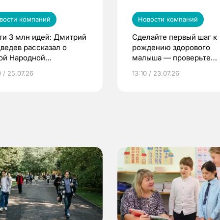
вости компаний
Новости компаний
ти 3 млн идей: Дмитрий
Сделайте первый шаг к
ведев рассказал о
рождению здорового
ой Народной
малыша — проверьте
грамме ЕР
репродуктивное здоров
 / 25.07.26
13:10 / 23.07.26
по ОМС!