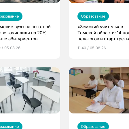
разование
Образование
омские вузы на льготной
«Земский учитель» в
ове зачислили на 20%
Томской области: 14 но
ьше абитуриентов
педагогов и старт треть
волны
0 / 05.08.26
11:40 / 05.08.26
разование
Образование