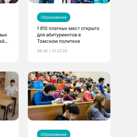
Образование
1 810 платных мест открыто
вых
для абитуриентов в
ей
Томском политехе
09:40 / 31.07.26
Образование