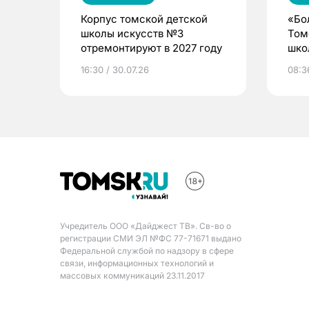
Корпус томской детской
«Бо
школы искусств №3
Том
отремонтируют в 2027 году
шко
16:30 / 30.07.26
08:3
Учредитель ООО «Дайджест ТВ». Св-во о
регистрации СМИ ЭЛ №ФС 77-71671 выдано
Федеральной службой по надзору в сфере
связи, информационных технологий и
массовых коммуникаций 23.11.2017