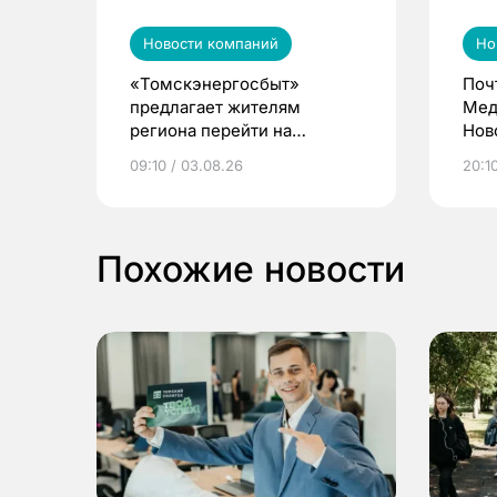
Новости компаний
Но
«Томскэнергосбыт»
Поч
предлагает жителям
Мед
региона перейти на
Нов
электронные квитанции и
про
09:10 / 03.08.26
20:10
выиграть призы
Похожие новости