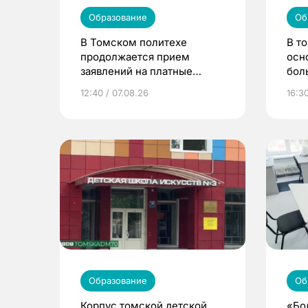
Образование
Об
В Томском политехе
В т
продолжается прием
осн
заявлений на платные
бол
места
12:40 / 07.08.26
16:3
Образование
Об
Корпус томской детской
«Бо