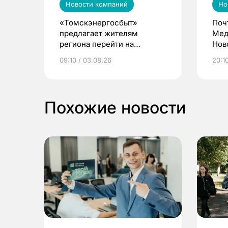
Новости компаний
Но
«Томскэнергосбыт»
Поч
предлагает жителям
Мед
региона перейти на
Нов
электронные квитанции и
про
09:10 / 03.08.26
20:10
выиграть призы
Похожие новости