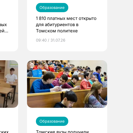
Образование
1 810 платных мест открыто
вых
для абитуриентов в
ей
Томском политехе
09:40 / 31.07.26
Образование
ских
Томские вузы получили