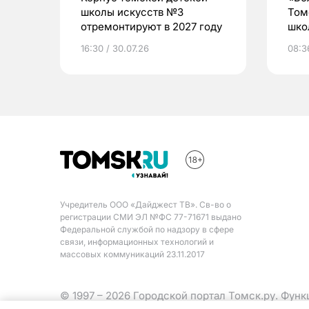
школы искусств №3
Том
отремонтируют в 2027 году
шко
16:30 / 30.07.26
08:3
Учредитель ООО «Дайджест ТВ». Св-во о
регистрации СМИ ЭЛ №ФС 77-71671 выдано
Федеральной службой по надзору в сфере
связи, информационных технологий и
массовых коммуникаций 23.11.2017
© 1997 – 2026 Городской портал Томск.ру. Фун