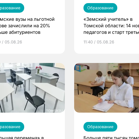
разование
Образование
омские вузы на льготной
«Земский учитель» в
ове зачислили на 20%
Томской области: 14 но
ьше абитуриентов
педагогов и старт треть
волны
0 / 05.08.26
11:40 / 05.08.26
разование
Образование
льшая перемена» в
Больше пяти тысяч том