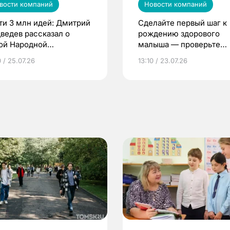
вости компаний
Новости компаний
ти 3 млн идей: Дмитрий
Сделайте первый шаг к
ведев рассказал о
рождению здорового
ой Народной
малыша — проверьте
грамме ЕР
репродуктивное здоров
 / 25.07.26
13:10 / 23.07.26
по ОМС!