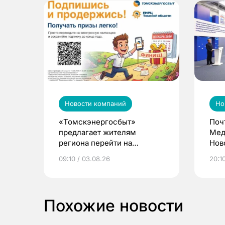
Новости компаний
Но
«Томскэнергосбыт»
Поч
предлагает жителям
Мед
региона перейти на
Нов
электронные квитанции и
про
09:10 / 03.08.26
20:10
выиграть призы
Похожие новости