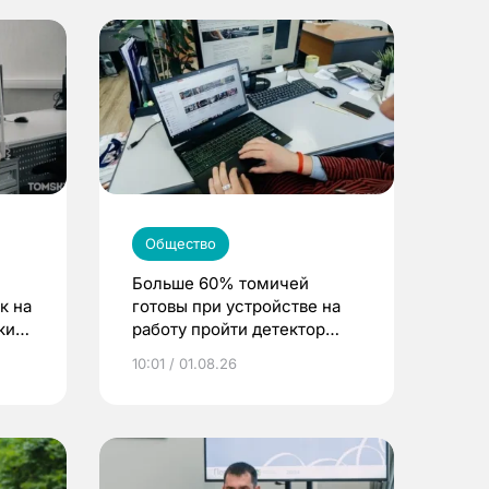
Общество
Больше 60% томичей
к на
готовы при устройстве на
ским
работу пройти детектор
лжи
10:01 / 01.08.26