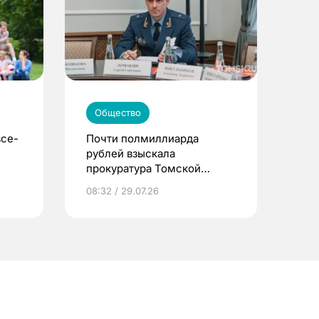
Общество
все-
Почти полмиллиарда
рублей взыскала
прокуратура Томской
области за полгода
08:32 / 29.07.26