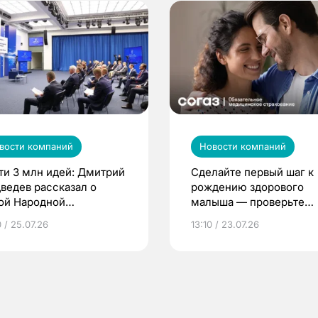
вости компаний
Новости компаний
ти 3 млн идей: Дмитрий
Сделайте первый шаг к
ведев рассказал о
рождению здорового
ой Народной
малыша — проверьте
грамме ЕР
репродуктивное здоров
 / 25.07.26
13:10 / 23.07.26
по ОМС!