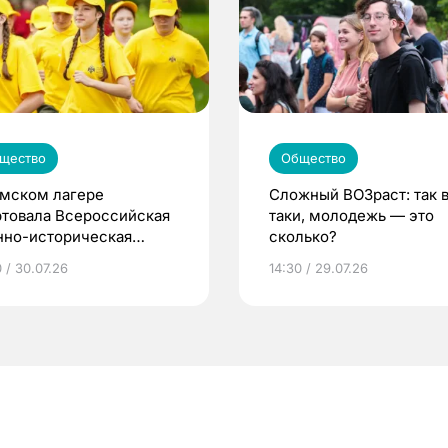
щество
Общество
омском лагере
Сложный ВОЗраст: так 
ртовала Всероссийская
таки, молодежь — это
нно-историческая
сколько?
на «Страна Героев»
 / 30.07.26
14:30 / 29.07.26