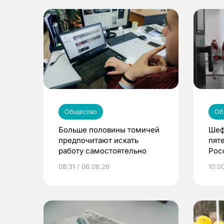
Общество
Об
Больше половины томичей
Шеф
предпочитают искать
пят
работу самостоятельно
Рос
08:31 / 06.08.26
10:0