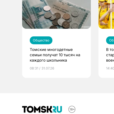
Общество
Об
Томские многодетные
В т
семьи получат 10 тысяч на
ста
каждого школьника
вое
сме
08:31 / 31.07.26
14:40