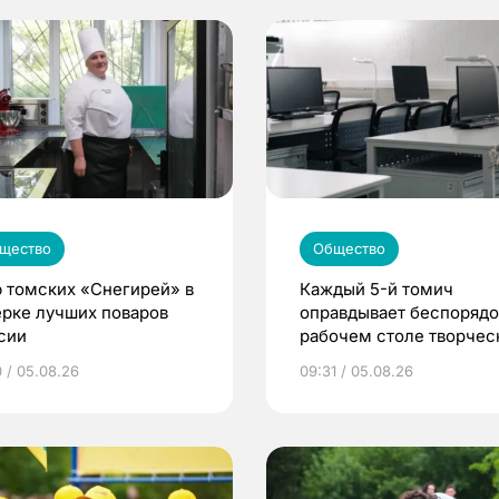
щество
Общество
 томских «Снегирей» в
Каждый 5-й томич
ерке лучших поваров
оправдывает беспорядо
сии
рабочем столе творче
подходом к делу
0 / 05.08.26
09:31 / 05.08.26