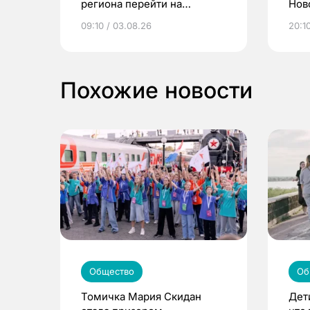
региона перейти на
Нов
электронные квитанции и
про
09:10 / 03.08.26
20:10
выиграть призы
Похожие новости
Общество
Об
Томичка Мария Скидан
Дет