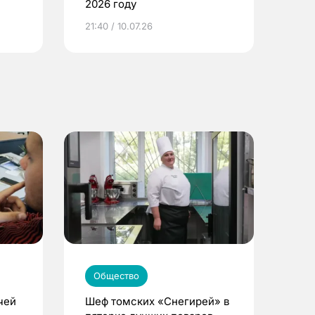
2026 году
ье
21:40 / 10.07.26
Общество
чей
Шеф томских «Снегирей» в