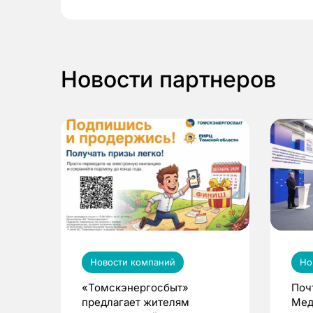
Новости партнеров
Новости компаний
Но
«Томскэнергосбыт»
Поч
предлагает жителям
Мед