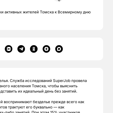
ки активных жителей Томска к Всемирному дню
елья. Служба исследований SuperJob провела
вного населения Томска, чтобы выяснить
дставить их идеальный день без занятий.
ей воспринимают безделье прежде всего как
тов трактуют его буквально — как
их-либо занятий. При этом 15% участников