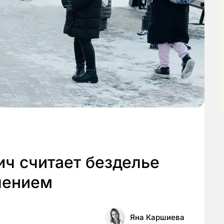
ч считает безделье
лением
Яна Каршиева