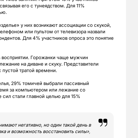
связывая его с тунеядством. Для 11%
ью.
зделье» у них возникают ассоциации со скукой,
телефоном или пультом от телевизора назвали
ндентов. Для 4% участников опроса это понятие
в восприятии. Горожанки чаще мужчин
лежание на диване и скуку. Представители
 пустой тратой времени.
делья, 29% томичей выбрали пассивный
ремя за компьютером или лежание со
е сил стали главной целью для 15%
имают негативно, но один такой день в
узка и возможность восстановить силы
»,