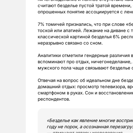
считают безделье пустой тратой времени, 
опрошенных понятие ассоциируется с лен
7% томичей признались, что при слове «бе
тоской или апатией. Лежание на диване с 
классической картиной безделья 6% респо
неразрывно связано со сном.
Аналитики отметили гендерные различия 
вспоминают про отдых, ничегонеделание, 
мужского пола чаще связывают безделье с
Отвечая на вопрос об идеальном дне без
домашний отдых: просмотр телевизора, в
смартфоном в руках. Сон и восстановлени
респондентов.
«
Безделье как явление многие восприн
году не порок, а осознанная перезагр
— отмечают авторы исследования.