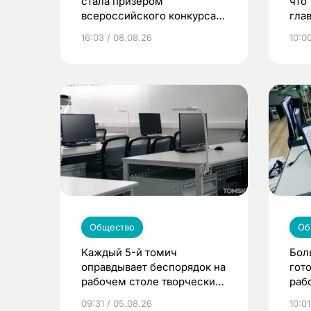
стала призером
что
всероссийского конкурса
гла
«Большая перемена»
жиз
16:03 / 08.08.26
10:0
Общество
Об
Каждый 5-й томич
Бол
оправдывает беспорядок на
гот
рабочем столе творческим
раб
подходом к делу
лжи
09:31 / 05.08.26
10:01