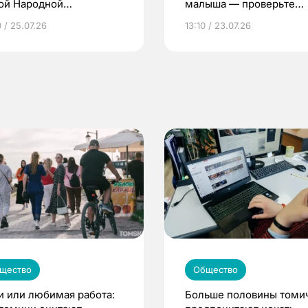
ой Народной
малыша — проверьте
грамме ЕР
репродуктивное здоров
 / 25.07.26
13:10 / 23.07.26
по ОМС!
щество
Общество
и или любимая работа:
Больше половины томи