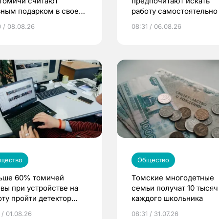
 томичи считают
предпочитают искать
вным подарком в своей
работу самостоятельно
ни
0 / 08.08.26
08:31 / 06.08.26
щество
Общество
ьше 60% томичей
Томские многодетные
овы при устройстве на
семьи получат 10 тысяч
оту пройти детектор
каждого школьника
 / 01.08.26
08:31 / 31.07.26