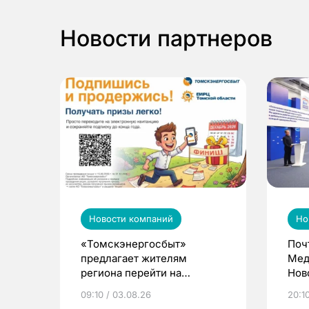
Новости партнеров
Новости компаний
Но
«Томскэнергосбыт»
Поч
предлагает жителям
Мед
региона перейти на
Нов
электронные квитанции и
про
09:10 / 03.08.26
20:10
выиграть призы