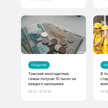
Общество
Об
Томские многодетные
В т
семьи получат 10 тысяч на
ста
каждого школьника
вое
сме
08:31 / 31.07.26
14:40