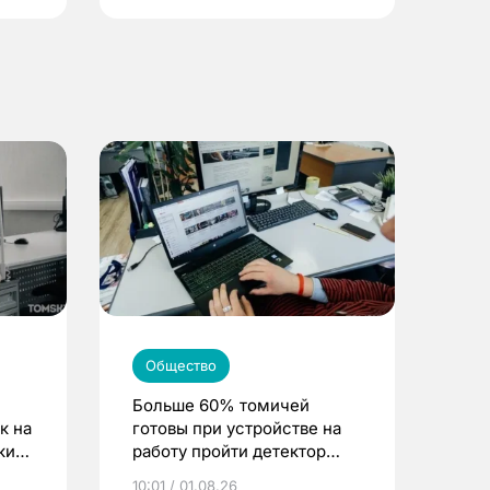
Общество
Больше 60% томичей
к на
готовы при устройстве на
ским
работу пройти детектор
лжи
10:01 / 01.08.26