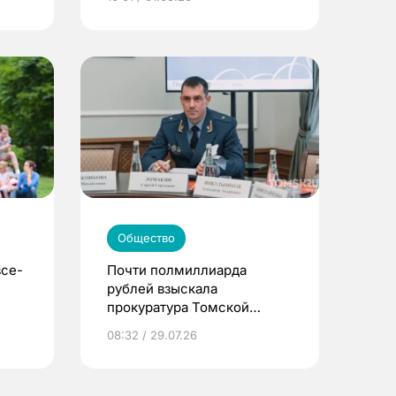
Общество
все-
Почти полмиллиарда
рублей взыскала
прокуратура Томской
области за полгода
08:32 / 29.07.26