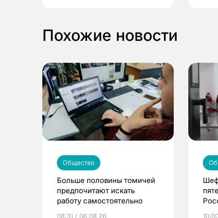
Похожие новости
Общество
Об
Больше половины томичей
Шеф
предпочитают искать
пят
работу самостоятельно
Рос
08:31 / 06.08.26
10:0