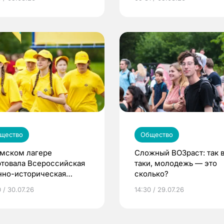
щество
Общество
омском лагере
Сложный ВОЗраст: так 
ртовала Всероссийская
таки, молодежь — это
нно-историческая
сколько?
на «Страна Героев»
 / 30.07.26
14:30 / 29.07.26