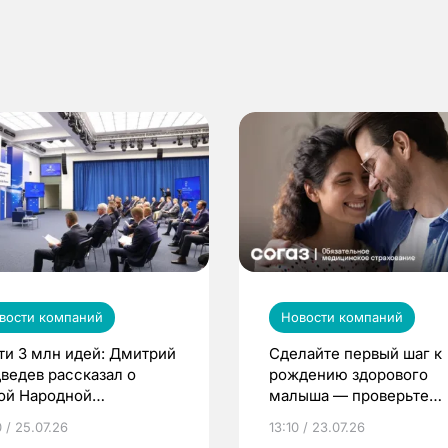
вости компаний
Новости компаний
ти 3 млн идей: Дмитрий
Сделайте первый шаг к
ведев рассказал о
рождению здорового
ой Народной
малыша — проверьте
грамме ЕР
репродуктивное здоров
 / 25.07.26
13:10 / 23.07.26
по ОМС!