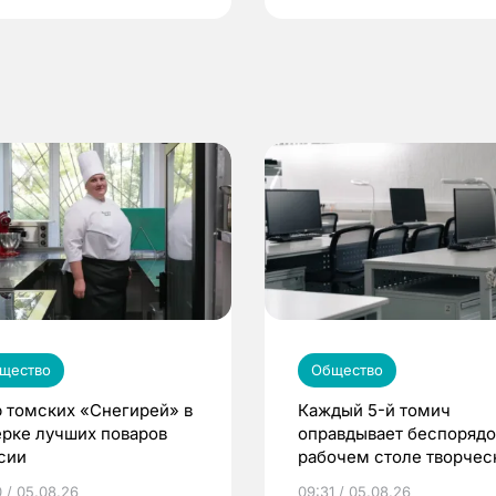
щество
Общество
 томских «Снегирей» в
Каждый 5-й томич
ерке лучших поваров
оправдывает беспорядо
сии
рабочем столе творче
подходом к делу
0 / 05.08.26
09:31 / 05.08.26