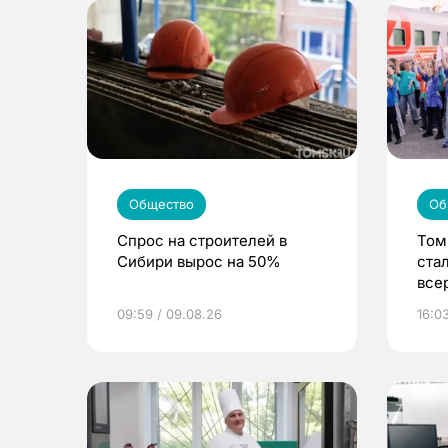
Общество
Об
Спрос на строителей в
Том
Сибири вырос на 50%
ста
все
«Бо
09:59 / 09.08.26
16:0