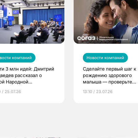
вости компаний
Новости компаний
ти 3 млн идей: Дмитрий
Сделайте первый шаг к
ведев рассказал о
рождению здорового
ой Народной
малыша — проверьте
грамме ЕР
репродуктивное здоров
 / 25.07.26
13:10 / 23.07.26
по ОМС!