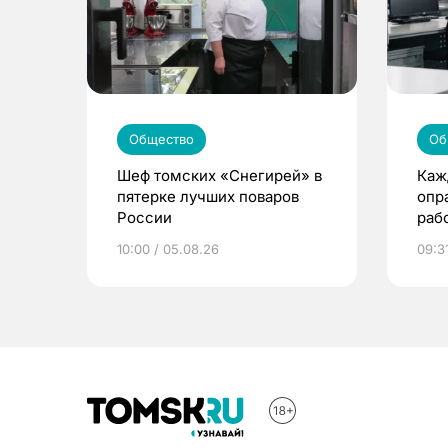
Общество
Об
Шеф томских «Снегирей» в
Каж
пятерке лучших поваров
опр
России
раб
под
10:00 / 05.08.26
09:3