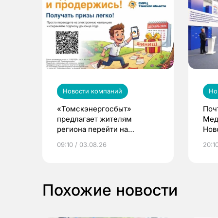
Новости компаний
Но
«Томскэнергосбыт»
Поч
предлагает жителям
Мед
региона перейти на
Нов
электронные квитанции и
про
09:10 / 03.08.26
20:10
выиграть призы
Похожие новости