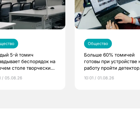
щество
Общество
дый 5-й томич
Больше 60% томичей
авдывает беспорядок на
готовы при устройстве 
очем столе творческим
работу пройти детектор
ходом к делу
лжи
1 / 05.08.26
10:01 / 01.08.26