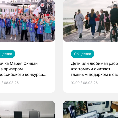
щество
Общество
ичка Мария Скидан
Дети или любимая рабо
ла призером
что томичи считают
российского конкурса
главным подарком в св
льшая перемена»
жизни
3 / 08.08.26
10:00 / 08.08.26