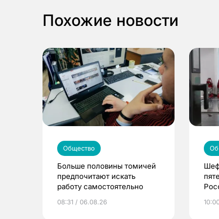
Похожие новости
Общество
Об
Больше половины томичей
Шеф
предпочитают искать
пят
работу самостоятельно
Рос
08:31 / 06.08.26
10:0