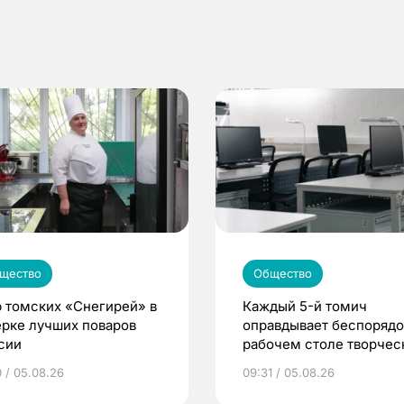
щество
Общество
 томских «Снегирей» в
Каждый 5-й томич
ерке лучших поваров
оправдывает беспорядо
сии
рабочем столе творче
подходом к делу
0 / 05.08.26
09:31 / 05.08.26