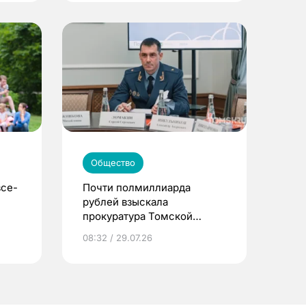
Общество
все-
Почти полмиллиарда
рублей взыскала
прокуратура Томской
области за полгода
08:32 / 29.07.26