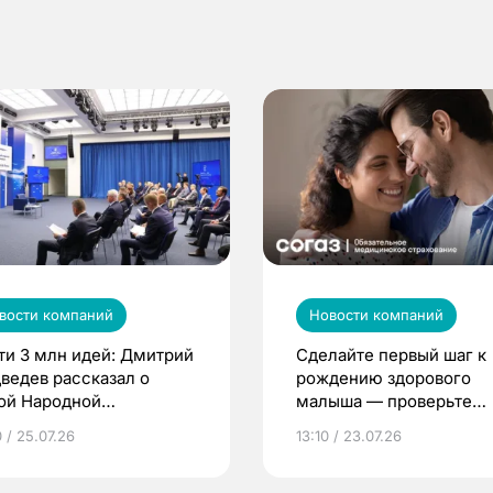
вости компаний
Новости компаний
ти 3 млн идей: Дмитрий
Сделайте первый шаг к
ведев рассказал о
рождению здорового
ой Народной
малыша — проверьте
грамме ЕР
репродуктивное здоров
 / 25.07.26
13:10 / 23.07.26
по ОМС!