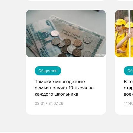
Общество
Об
Томские многодетные
В т
семьи получат 10 тысяч на
ста
каждого школьника
вое
сме
08:31 / 31.07.26
14:40