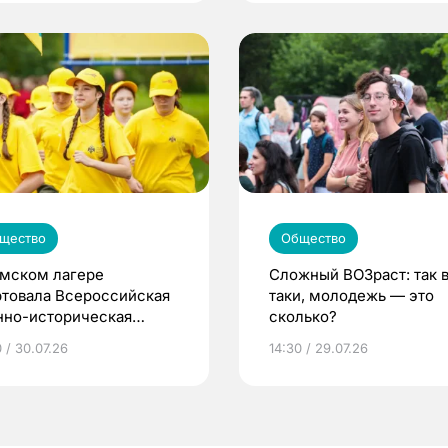
щество
Общество
омском лагере
Сложный ВОЗраст: так 
ртовала Всероссийская
таки, молодежь — это
нно-историческая
сколько?
на «Страна Героев»
 / 30.07.26
14:30 / 29.07.26