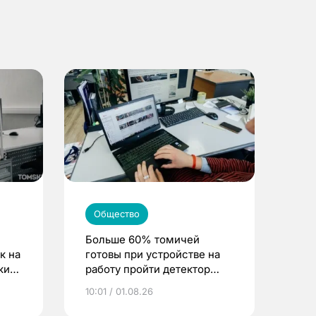
Общество
Больше 60% томичей
к на
готовы при устройстве на
ским
работу пройти детектор
лжи
10:01 / 01.08.26