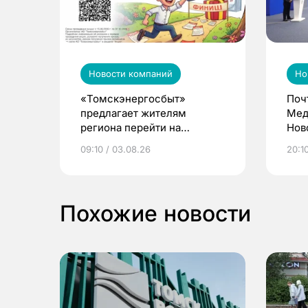
Новости компаний
Но
«Томскэнергосбыт»
Поч
предлагает жителям
Мед
региона перейти на
Нов
электронные квитанции и
про
09:10 / 03.08.26
20:10
выиграть призы
Похожие новости