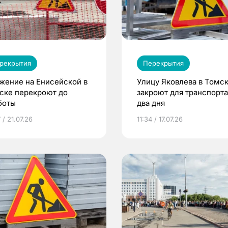
рекрытия
Перекрытия
жение на Енисейской в
Улицу Яковлева в Томс
ске перекроют до
закроют для транспорта
боты
два дня
 / 21.07.26
11:34 / 17.07.26