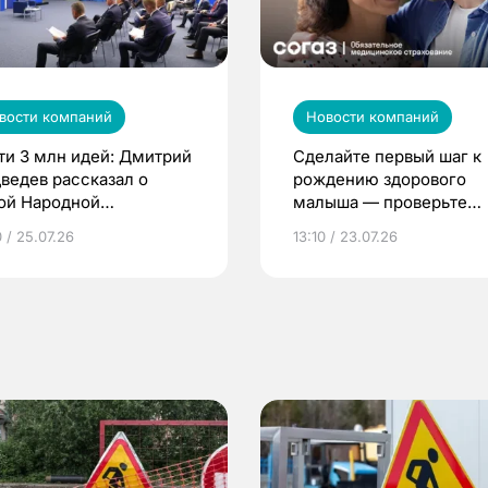
вости компаний
Новости компаний
ти 3 млн идей: Дмитрий
Сделайте первый шаг к
ведев рассказал о
рождению здорового
ой Народной
малыша — проверьте
грамме ЕР
репродуктивное здоров
 / 25.07.26
13:10 / 23.07.26
по ОМС!