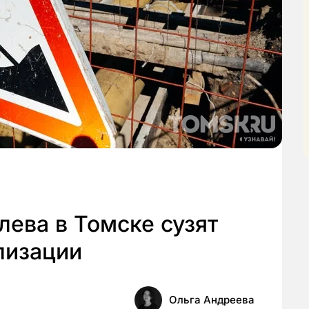
лева в Томске сузят
лизации
Ольга Андреева