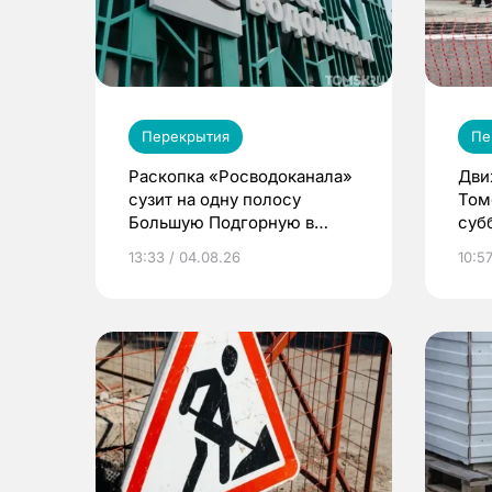
Перекрытия
Пе
Раскопка «Росводоканала»
Дви
сузит на одну полосу
Том
Большую Подгорную в
суб
Томске
13:33 / 04.08.26
10:57