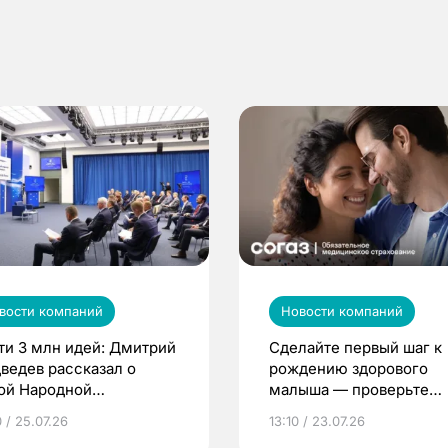
вости компаний
Новости компаний
ти 3 млн идей: Дмитрий
Сделайте первый шаг к
ведев рассказал о
рождению здорового
ой Народной
малыша — проверьте
грамме ЕР
репродуктивное здоров
 / 25.07.26
13:10 / 23.07.26
по ОМС!