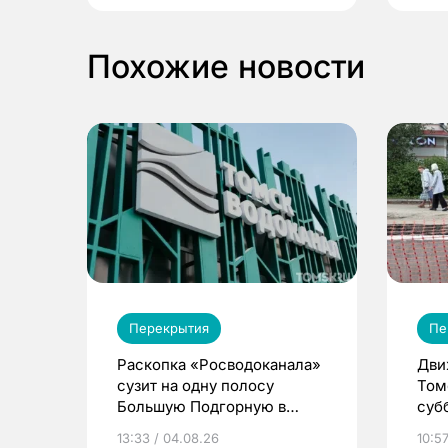
Похожие новости
Перекрытия
Пе
Раскопка «Росводоканала»
Дви
сузит на одну полосу
Том
Большую Подгорную в
суб
Томске
13:33 / 04.08.26
10:57