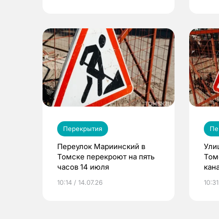
Перекрытия
Пе
Переулок Мариинский в
Ули
Томске перекроют на пять
Том
часов 14 июля
кан
10:14 / 14.07.26
10:31