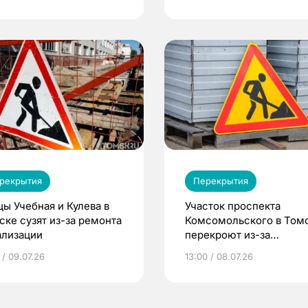
рекрытия
Перекрытия
цы Учебная и Кулева в
Участок проспекта
ске сузят из-за ремонта
Комсомольского в Том
ализации
перекроют из-за
коммунальной раскопк
 / 09.07.26
13:00 / 08.07.26