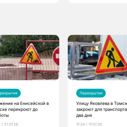
рекрытия
Перекрытия
жение на Енисейской в
Улицу Яковлева в Томс
ске перекроют до
закроют для транспорта
боты
два дня
 / 21.07.26
11:34 / 17.07.26