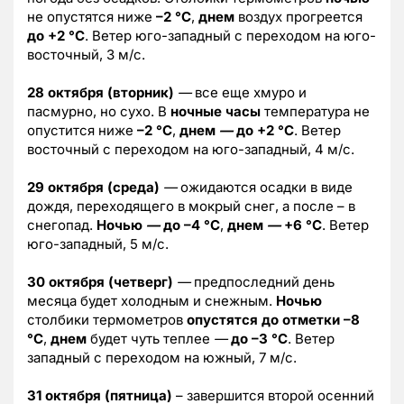
не опустятся ниже
–2 °C
,
днем
воздух прогреется
до +2 °C
. Ветер юго-западный с переходом на юго-
восточный, 3 м/с.
28 октября (вторник)
—
все еще хмуро и
пасмурно, но сухо. В
ночные часы
температура не
опустится ниже
–2 °C
,
днем
—
до +2 °C
. Ветер
восточный с переходом на юго-западный, 4 м/с.
29 октября (среда)
—
ожидаются осадки в виде
дождя, переходящего в мокрый снег, а после – в
снегопад.
Ночью
—
до –4 °C
,
днем
—
+6 °C
. Ветер
юго-западный, 5 м/с.
30 октября (четверг)
—
предпоследний день
месяца будет холодным и снежным.
Ночью
столбики термометров
опустятся до отметки –8
°C
,
днем
будет чуть теплее
—
до –3 °C
. Ветер
западный с переходом на южный, 7 м/с.
31 октября (пятница)
– завершится второй осенний