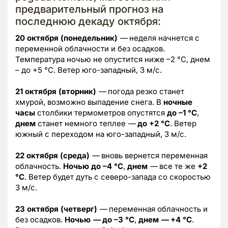
предварительный прогноз на
последнюю декаду октября:
20 октября (понедельник)
—
неделя начнется с
переменной облачности и без осадков.
Температура ночью не опустится ниже –2 °C, днем
– до +5 °C. Ветер юго-западный, 3 м/с.
21 октября (вторник)
—
погода резко станет
хмурой, возможно выпадение снега. В
ночные
часы
столбики термометров опустятся
до –1 °C
,
днем
станет немного теплее
—
до +2 °C
. Ветер
южный с переходом на юго-западный, 3 м/с.
22 октября (среда)
—
вновь вернется переменная
облачность.
Ночью до –4 °C
,
днем
—
все те же
+2
°C
. Ветер будет дуть с северо-запада со скоростью
3 м/с.
23 октября (четверг)
—
переменная облачность и
без осадков.
Ночью
—
до –3 °C
,
днем
—
+4 °C
.