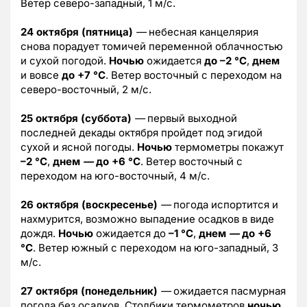
Ветер северо-западный, 1 м/с.
24 октября (пятница)
—
небесная канцелярия
снова порадует томичей переменной облачностью
и сухой погодой.
Ночью
ожидается
до –2 °C
,
днем
и вовсе
до +7 °C
. Ветер восточный с переходом на
северо-восточный, 2 м/с.
25 октября (суббота)
—
первый выходной
последней декады октября пройдет под эгидой
сухой и ясной погоды.
Ночью
термометры покажут
–2 °C
,
днем
—
до +6 °C
. Ветер восточный с
переходом на юго-восточный, 4 м/с.
26 октября (воскресенье)
—
погода испортится и
нахмурится, возможно выпадение осадков в виде
дождя.
Ночью
ожидается до
–1 °C
,
днем
—
до +6
°C
. Ветер южный с переходом на юго-западный, 3
м/с.
27 октября (понедельник)
—
ожидается пасмурная
погода без осадков. Столбики термометров
ночью