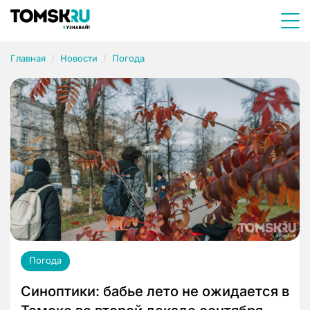
Главная
Новости
Погода
Погода
Синоптики: бабье лето не ожидается в