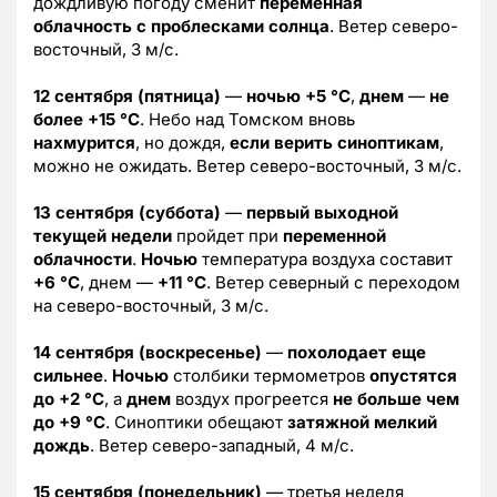
дождливую погоду сменит
переменная
облачность с проблесками солнца
. Ветер северо-
восточный, 3 м/с.
12 сентября (пятница)
—
ночью +5 °C
,
днем
—
не
более +15 °C
. Небо над Томском вновь
нахмурится
, но дождя,
если верить синоптикам
,
можно не ожидать. Ветер северо-восточный, 3 м/с.
13 сентября (суббота)
—
первый выходной
текущей недели
пройдет при
переменной
облачности
.
Ночью
температура воздуха составит
+6 °C
, днем —
+11 °C
. Ветер северный с переходом
на северо-восточный, 3 м/с.
14 сентября (воскресенье)
—
похолодает еще
сильнее
.
Ночью
столбики термометров
опустятся
до +2 °C
, а
днем
воздух прогреется
не больше чем
до +9 °C
. Синоптики обещают
затяжной мелкий
дождь
. Ветер северо-западный, 4 м/с.
15 сентября (понедельник)
— третья неделя