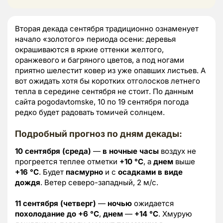
Вторая декада сентября традиционно ознаменует
начало «золотого» периода осени: деревья
окрашиваются в яркие оттенки желтого,
оранжевого и багряного цветов, а под ногами
приятно шелестит ковер из уже опавших листьев. А
вот ожидать хотя бы коротких отголосков летнего
тепла в середине сентября не стоит. По данным
сайта pogodavtomske, 10 по 19 сентября погода
редко будет радовать томичей солнцем.
Подробный прогноз по дням декады:
10 сентября (среда)
—
в ночные часы
воздух не
прогреется теплее отметки
+10 °C
, а
днем
выше
+16 °C
. Будет
пасмурно
и с
осадками в виде
дождя
. Ветер северо-западный, 2 м/с.
11 сентября (четверг)
—
ночью
ожидается
похолодание до +6 °C
,
днем
—
+14 °C
. Хмурую