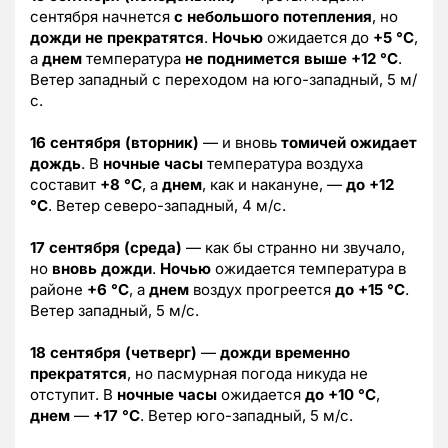
сентября начнется
с небольшого потепления
, но
дожди не прекратятся
.
Ночью
ожидается до
+5 °C
,
а
днем
температура
не поднимется выше +12 °C
.
Ветер западный с переходом на юго-западный, 5 м/
с.
16 сентября (вторник)
— и вновь
томичей ожидает
дождь
. В
ночные часы
температура воздуха
составит
+8 °C
, а
днем
, как и накануне, —
до +12
°C
. Ветер северо-западный, 4 м/с.
17 сентября (среда)
— как бы странно ни звучало,
но
вновь дожди
.
Ночью
ожидается температура в
районе
+6 °C
, а
днем
воздух прогреется
до +15 °C
.
Ветер западный, 5 м/с.
18 сентября (четверг)
—
дожди временно
прекратятся
, но пасмурная погода никуда не
отступит. В
ночные часы
ожидается
до +10 °C
,
днем
—
+17 °C
. Ветер юго-западный, 5 м/с.