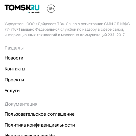
Учредитель ООО «Дайджест ТВ». Св-во о регистрации СМИ ЭЛ №ФС
77-71671 выдано Федеральной службой по надзору в сфере связи,
информационных технологий и массовых коммуникаций 23.11.2017
Разделы
Новости
Контакты
Проекты
Услуги
Документация
Пользовательское соглашение
Политика конфиденциальности
Использование cookie