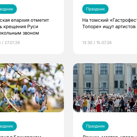
аздник
Праздник
ская епархия отметит
На томский «Гастрофес
ь крещения Руси
Топоре» ищут артистов
окольным звоном
 / 27.07.26
13:30 / 15.07.26
аздник
Праздник