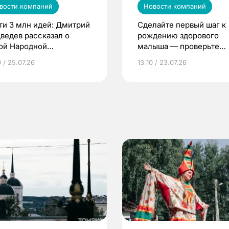
вости компаний
Новости компаний
ти 3 млн идей: Дмитрий
Сделайте первый шаг к
ведев рассказал о
рождению здорового
ой Народной
малыша — проверьте
грамме ЕР
репродуктивное здоров
 / 25.07.26
13:10 / 23.07.26
по ОМС!