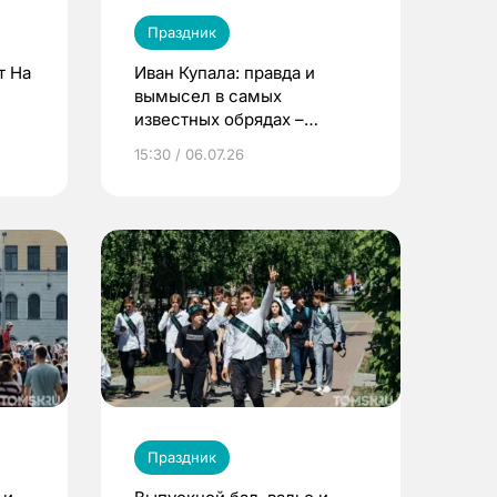
Праздник
т На
Иван Купала: правда и
вымысел в самых
известных обрядах –
рассказывают томские
15:30 / 06.07.26
ученые
Праздник