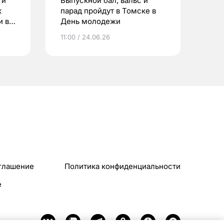
 и
Выпускной бал, вальс и
к
парад пройдут в Томске в
и в
День молодежи
11:00 / 24.06.26
глашение
Политика конфиденциальности
e