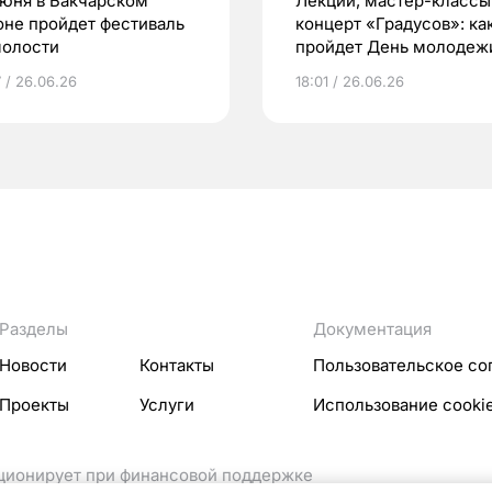
июня в Бакчарском
Лекции, мастер-классы
оне пройдет фестиваль
концерт «Градусов»: ка
олости
пройдет День молодеж
Томске
7 / 26.06.26
18:01 / 26.06.26
Разделы
Документация
Новости
Контакты
Пользовательское со
Проекты
Услуги
Использование cooki
кционирует при финансовой поддержке