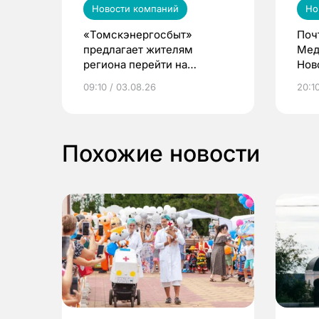
Новости компаний
Но
«Томскэнергосбыт»
Поч
предлагает жителям
Мед
региона перейти на
Нов
электронные квитанции и
про
09:10 / 03.08.26
20:10
выиграть призы
Похожие новости