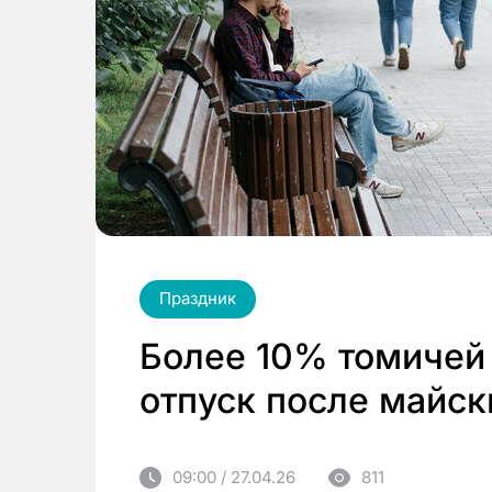
Праздник
Более 10% томичей 
отпуск после майск
09:00 / 27.04.26
811