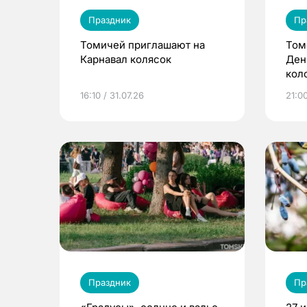
Праздник
Пр
Томичей приглашают на
Том
Карнавал колясок
Ден
кол
16:10 / 31.07.26
21:00
Праздник
Пр