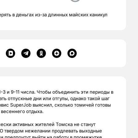
рять в деньгах из-за длинных майских каникул
-3 и 9-11 числа. Чтобы объединить эти периоды в
ть отпускные дни или отгулы, однако такой шаг
рвис SuperJob выяснил, сколько томичей готовы
 весеннего отдыха.
ески активных жителей Томска не станут
. О твердом нежелании продлевать выходные
и предпочтут выйти на работу в промежутке