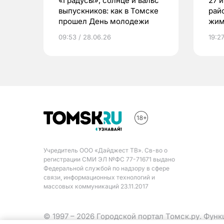
«Градусы», солнце и вальс
27 
выпускников: как в Томске
рай
прошел День молодежи
жим
09:53 / 28.06.26
19:2
Учредитель ООО «Дайджест ТВ». Св-во о
регистрации СМИ ЭЛ №ФС 77-71671 выдано
Федеральной службой по надзору в сфере
связи, информационных технологий и
массовых коммуникаций 23.11.2017
© 1997 – 2026 Городской портал Томск.ру. Фун