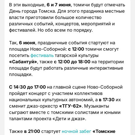
В эти выходные,
6 и 7 июня
, томичи будут отмечать
День города Томска. Для этого праздника местные
власти приготовили большое количество
различных событий, концертов, мероприятий и
фестивалей. Но обо всем по порядку.
Так,
6 июня
, праздничные события стартуют на
площади Ново-Соборной:
с 12:00
томичи смогут
посетить
фестиваль
татарской культуры
«Сабантуй»
, также
с 12:00 до 18:00
на территории
площади будут работать различные интерактивные
площадки.
С 14:30 до 17:00
на главной сцене Ново-Соборной
пройдет концерт с участием коллективов
национальных культурных автономий, а
в 17:30
их
сменит джаз-оркестр
«ТГУ-62»
. Музыканты
сыграют вместе с томскими солистами и юными
талантами проекта «Дети и джаз».
Также
в 21:00
стартует
ночной забег
«Томские