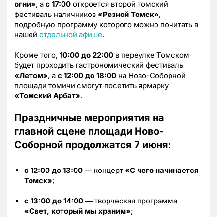
огни»
, а
с 17:00
откроется второй томский
фестиваль наличников
«Резной Томск»
,
подробную программу которого можно почитать в
нашей
отдельной афише
.
Кроме того,
10:00 до 22:00
в переулке Томском
будет проходить гастрономический фестиваль
«Летом»
, а
с 12:00 до 18:00
на Ново-Соборной
площади томичи смогут посетить ярмарку
«Томский Арбат»
.
Праздничные мероприятия на
главной сцене площади Ново-
Соборной продолжатся 7 июня:
c 12:00 до 13:00
— концерт
«С чего начинается
Томск»
;
с 13:00 до 14:00
— творческая программа
«Свет, который мы храним»
;