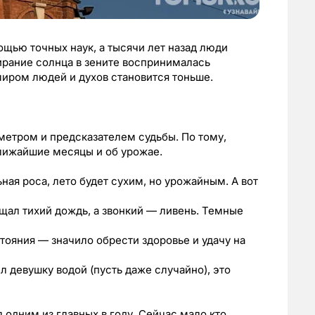
щью точных наук, а тысячи лет назад люди
ирание солнца в зените воспринималась
иром людей и духов становится тоньше.
етром и предсказателем судьбы. По тому,
ближайшие месяцы и об урожае.
ьная роса, лето будет сухим, но урожайным. А вот
ещал тихий дождь, а звонкий — ливень. Темные
стояния — значило обрести здоровье и удачу на
л девушку водой (пусть даже случайно), это
л одним из главных в году. Сейчас мало кто