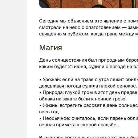
Сегодня мы объясняем это явление с помо
смотрели на небо с благоговением — зам
священным рубежом, когда грань между м
Магия
День солнцестояния был природным баром
каким будет 21 июня, судили о погоде на 
• Урожай: если на траве с утра лежит обил
дождливая погода сулила плохой сенокос.
• Природа: глухой гром в этот день предв
облака на закате были к ночной грозе.
• Жизнь: встретить рассвет в день солнце
весь год.
• Необычное: считалось, если парень обли
верная примета к скорой свадьбе .
В культуре восточных славян этот день бы