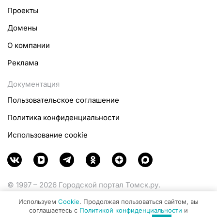
Проекты
Домены
О компании
Реклама
Документация
Пользовательское соглашение
Политика конфиденциальности
Использование cookie
© 1997 – 2026 Городской портал Томск.ру.
Функционирует при финансовой поддержке
Используем
Cookie
. Продолжая пользоваться сайтом, вы
Министерства цифрового развития, связи и массовых
соглашаетесь с
Политикой конфиденциальности
и
коммуникаций Российской Федерации.