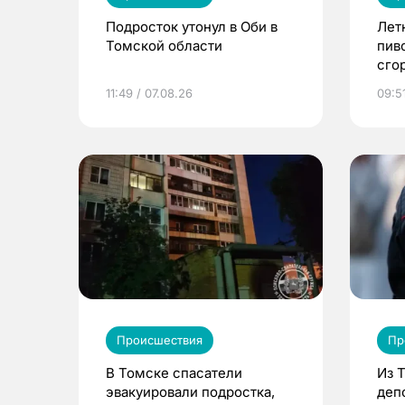
Подросток утонул в Оби в
Лет
Томской области
пив
сго
11:49 / 07.08.26
09:51
Происшествия
Пр
В Томске спасатели
Из 
эвакуировали подростка,
деп