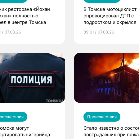
ник ресторана «Йохан
В Томске мотоциклист
охан» полностью
спровоцировал ДТП с
рел в центре Томска
подростком и скрылся
 / 07.08.26
09:01 / 07.08.26
оисшествия
Происшествия
Томска могут
Стало известно о состо
ортировать нигерийца
пострадавших при пожа