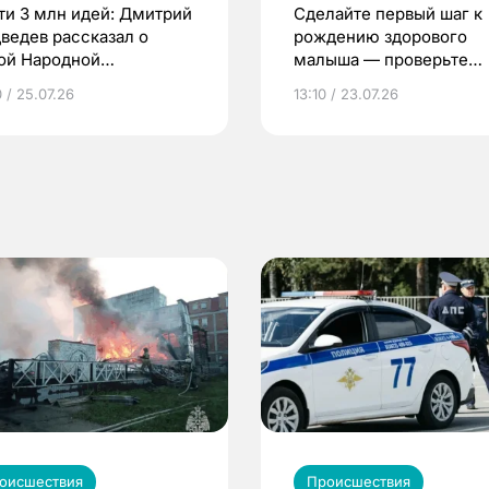
ти 3 млн идей: Дмитрий
Сделайте первый шаг к
ведев рассказал о
рождению здорового
ой Народной
малыша — проверьте
грамме ЕР
репродуктивное здоров
 / 25.07.26
13:10 / 23.07.26
по ОМС!
оисшествия
Происшествия