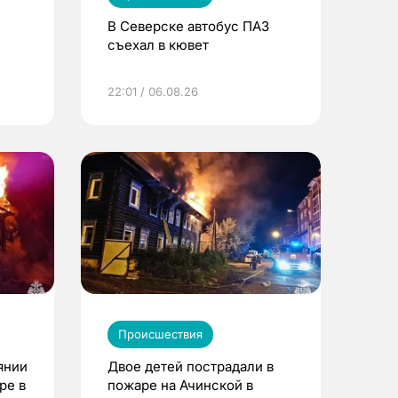
В Северске автобус ПАЗ
съехал в кювет
22:01 / 06.08.26
Происшествия
янии
Двое детей пострадали в
ре в
пожаре на Ачинской в