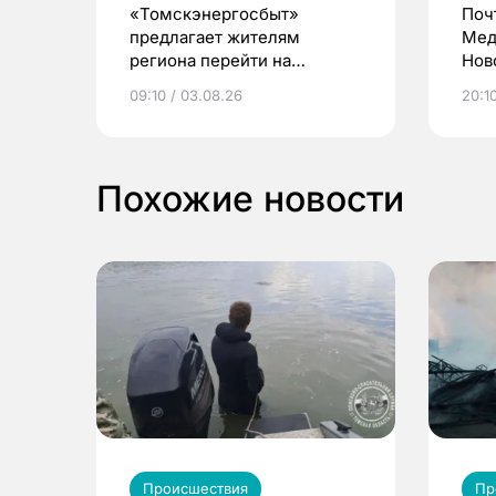
«Томскэнергосбыт»
Поч
предлагает жителям
Мед
региона перейти на
Нов
электронные квитанции и
про
09:10 / 03.08.26
20:10
выиграть призы
Похожие новости
Происшествия
Пр