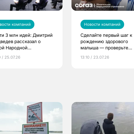
вости компаний
Новости компаний
ти 3 млн идей: Дмитрий
Сделайте первый шаг к
ведев рассказал о
рождению здорового
ой Народной
малыша — проверьте
грамме ЕР
репродуктивное здоров
 / 25.07.26
13:10 / 23.07.26
по ОМС!