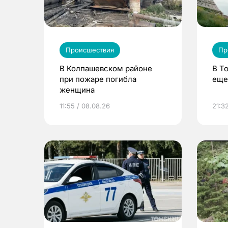
Происшествия
Пр
В Колпашевском районе
В Т
при пожаре погибла
еще
женщина
11:55 / 08.08.26
21:32