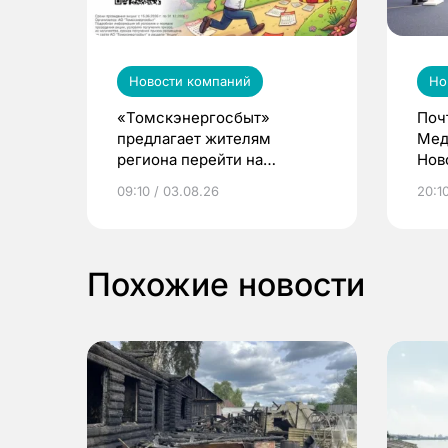
Новости компаний
Но
«Томскэнергосбыт»
Поч
предлагает жителям
Мед
региона перейти на
Нов
электронные квитанции и
про
09:10 / 03.08.26
20:10
выиграть призы
Похожие новости