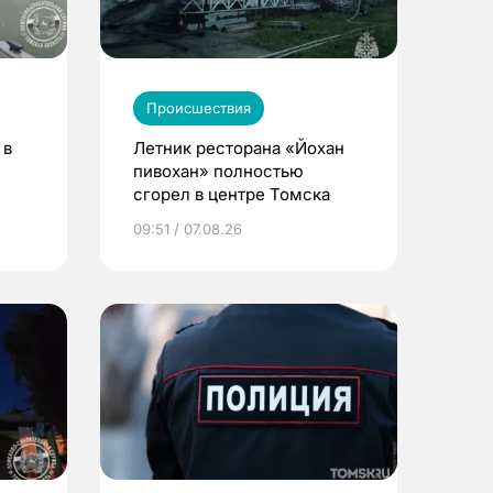
Происшествия
 в
Летник ресторана «Йохан
пивохан» полностью
сгорел в центре Томска
09:51 / 07.08.26