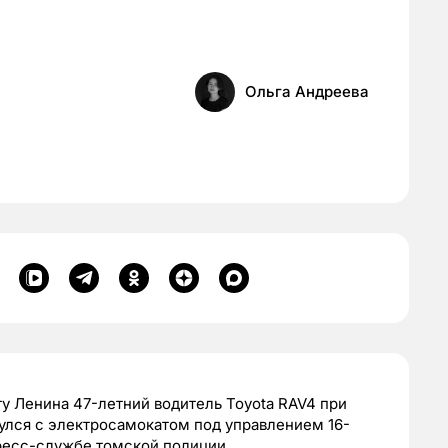
Ольга Андреева
у Ленина 47-летний водитель Toyota RAV4 при
улся с электросамокатом под управлением 16-
ресс-службе томской полиции.