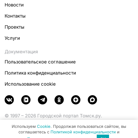
Новости
Контакты
Проекты
Услуги
Документация
Пользовательское соглашение
Политика конфиденциальности
Использование cookie
© 1997 – 2026 Городской портал Томск.ру.
Функционирует при финансовой поддержке
Используем
Cookie
. Продолжая пользоваться сайтом, вы
Министерства цифрового развития, связи и массовых
соглашаетесь с
Политикой конфиденциальности
и
коммуникаций Российской Федерации.