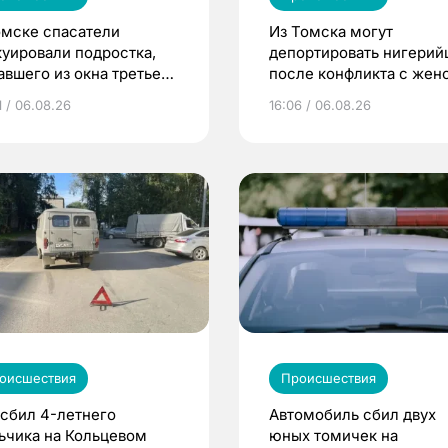
омске спасатели
Из Томска могут
куировали подростка,
депортировать нигерий
авшего из окна третьего
после конфликта с жен
жа
1 / 06.08.26
16:06 / 06.08.26
оисшествия
Происшествия
 сбил 4-летнего
Автомобиль сбил двух
ьчика на Кольцевом
юных томичек на