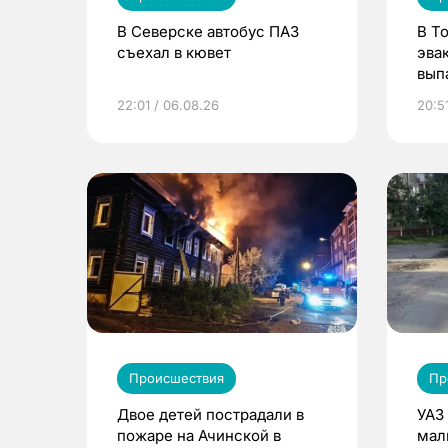
В Северске автобус ПАЗ
В Т
съехал в кювет
эва
вып
эта
22:01 / 06.08.26
20:5
Происшествия
Пр
Двое детей пострадали в
УАЗ
пожаре на Ачинской в
мал