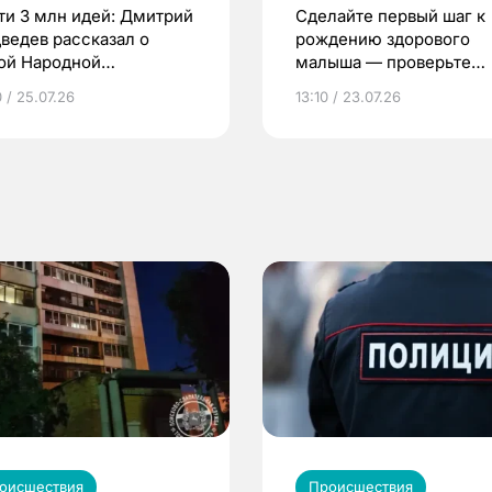
ти 3 млн идей: Дмитрий
Сделайте первый шаг к
ведев рассказал о
рождению здорового
ой Народной
малыша — проверьте
грамме ЕР
репродуктивное здоров
 / 25.07.26
13:10 / 23.07.26
по ОМС!
оисшествия
Происшествия