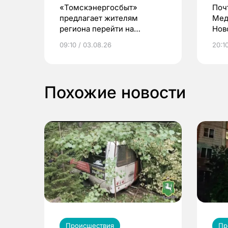
«Томскэнергосбыт»
Поч
предлагает жителям
Мед
региона перейти на
Нов
электронные квитанции и
про
09:10 / 03.08.26
20:10
выиграть призы
Похожие новости
Происшествия
Пр