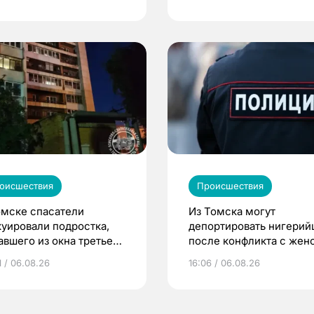
оисшествия
Происшествия
омске спасатели
Из Томска могут
куировали подростка,
депортировать нигерий
авшего из окна третьего
после конфликта с жен
жа
1 / 06.08.26
16:06 / 06.08.26