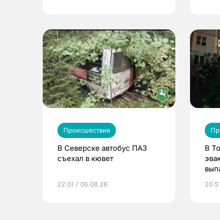
Происшествия
Пр
В Северске автобус ПАЗ
В Т
съехал в кювет
эва
вып
эта
22:01 / 06.08.26
20:5