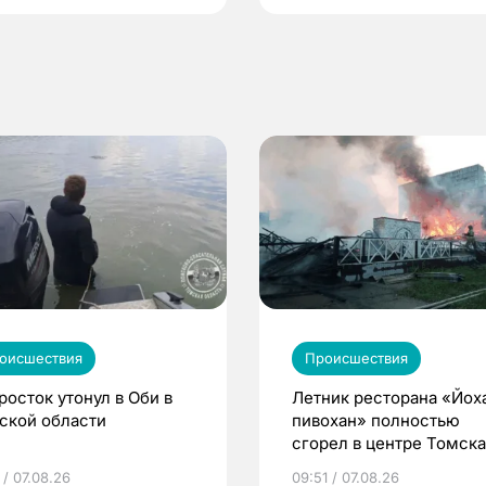
оисшествия
Происшествия
росток утонул в Оби в
Летник ресторана «Йох
ской области
пивохан» полностью
сгорел в центре Томска
 / 07.08.26
09:51 / 07.08.26