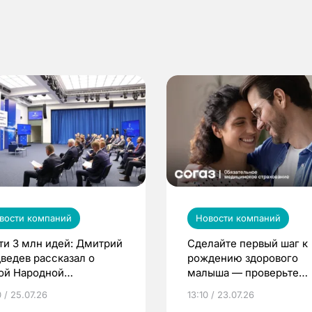
вости компаний
Новости компаний
ти 3 млн идей: Дмитрий
Сделайте первый шаг к
ведев рассказал о
рождению здорового
ой Народной
малыша — проверьте
грамме ЕР
репродуктивное здоров
 / 25.07.26
13:10 / 23.07.26
по ОМС!