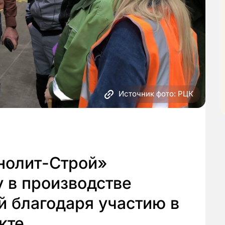
Источник фото: РЦК
нолит-Строй»
 в производстве
й благодаря участию в
кте