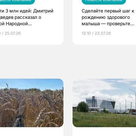
ти 3 млн идей: Дмитрий
Сделайте первый шаг к
ведев рассказал о
рождению здорового
ой Народной
малыша — проверьте
грамме ЕР
репродуктивное здоров
 / 25.07.26
13:10 / 23.07.26
по ОМС!